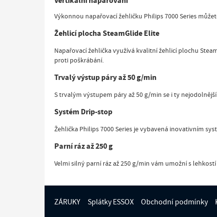
Vertikální napařování
Výkonnou napařovací žehličku Philips 7000 Series můžete
Žehlicí plocha SteamGlide Elite
Napařovací žehlička využívá kvalitní žehlicí plochu Stea
proti poškrábání.
Trvalý výstup páry až 50 g/min
S trvalým výstupem páry až 50 g/min se i ty nejodolněj
Systém Drip-stop
Žehlička Philips 7000 Series je vybavená inovativním sy
Parní ráz až 250 g
Velmi silný parní ráz až 250 g/min vám umožní s lehkost
ZÁRUKY
Splátky ESSOX
Obchodní podmínky