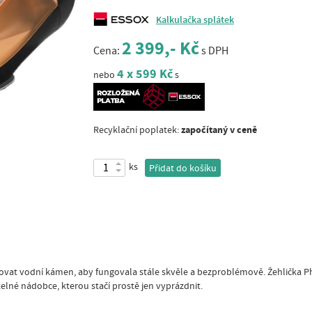
Kalkulačka splátek
2 399,- Kč
Cena:
s DPH
4 x 599 Kč
nebo
s
započítaný v ceně
Recyklační poplatek:
ks
Přidat do košíku
ňovat vodní kámen, aby fungovala stále skvěle a bezproblémově. Žehlička Ph
elné nádobce, kterou stačí prostě jen vyprázdnit.