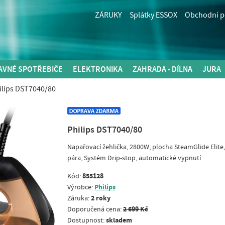
ZÁRUKY
Splátky ESSOX
Obchodní 
AVNÉ SPOTŘEBIČE
ELEKTRONIKA
ZAHRADA - DÍLNA
JURA
ilips DST7040/80
Philips DST7040/80
Napařovací žehlička, 2800W, plocha SteamGlide Elite, 
pára, Systém Drip-stop, automatické vypnutí
855128
Kód:
Philips
Výrobce:
2 roky
Záruka:
2 699 Kč
Doporučená cena:
skladem
Dostupnost: