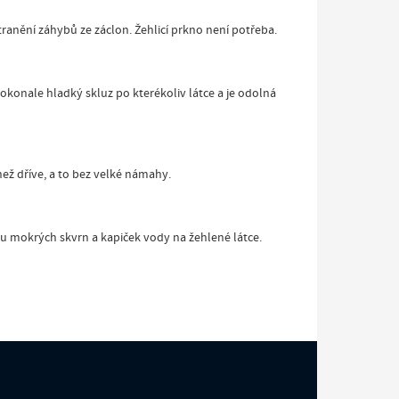
ranění záhybů ze záclon. Žehlicí prkno není potřeba.
dokonale hladký skluz po kterékoliv látce a je odolná
ež dříve, a to bez velké námahy.
ku mokrých skvrn a kapiček vody na žehlené látce.