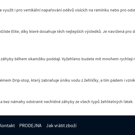
 využít i pro vertikální napařování oděvů visících na ramínku nebo pro odst
mGlide Elite, díky které dosahuje těch nejlepších výsledků. Je navržená pro 
ší záhyby během okamžiku poddají. Vyžehleno budete mít mnohem rychleji n
stémem Drip-stop, který zabraňuje úniku vodu z žehličky, a tím pádem i vzni
í a bez námahy odstranit nechtěné záhyby ze všech typů žehlitelných látek.
Kontakt
PRODEJNA
Jak vrátit zboží