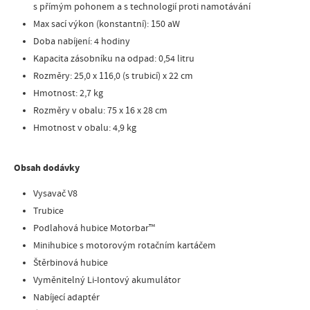
s přímým pohonem a s technologií proti namotávání
Max sací výkon (konstantní): 150 aW
Doba nabíjení: 4 hodiny
Kapacita zásobníku na odpad: 0,54 litru
Rozměry: 25,0 x 116,0 (s trubicí) x 22 cm
Hmotnost: 2,7 kg
Rozměry v obalu: 75 x 16 x 28 cm
Hmotnost v obalu: 4,9 kg
Obsah dodávky
Vysavač V8
Trubice
Podlahová hubice Motorbar™
Minihubice s motorovým rotačním kartáčem
Štěrbinová hubice
Vyměnitelný Li-Iontový akumulátor
Nabíjecí adaptér