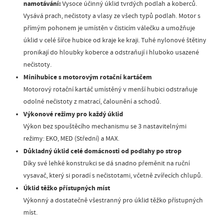
namotávání:
Vysoce účinný úklid tvrdých podlah a koberců.
Vysává prach, nečistoty a vlasy ze všech typů podlah. Motor s
přímým pohonem je umístěn v čisticím válečku a umožňuje
úklid v celé šířce hubice od kraje ke kraji. Tuhé nylonové štětiny
pronikají do hloubky koberce a odstraňují i hluboko usazené
nečistoty.
Minihubice s motorovým rotační kartáčem
Motorový rotační kartáč umístěný v menší hubici odstraňuje
odolné nečistoty z matrací, čalounění a schodů.
Výkonové režimy pro každý úklid
Výkon bez spouštěcího mechanismu se 3 nastavitelnými
režimy: EKO, MED (Střední) a MAX.
Důkladný úklid celé domácnosti od podlahy po strop
Díky své lehké konstrukci se dá snadno přeměnit na ruční
vysavač, který si poradí s nečistotami, včetně zvířecích chlupů.
Úklid těžko přístupných míst
Výkonný a dostatečně všestranný pro úklid těžko přístupných
míst.