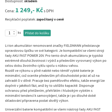
skladem
Dostupnost:
1 249,- Kč
Cena:
s DPH
započítaný v ceně
Recyklační poplatek:
ks
Přidat do košíku
Li-Ion akumulátor renomované značky FIELDMANN představuje
opravdovou špičku ve své kategorii. Je kompatibilní se všemi stroji
řady AKU FAST POWER 20V. Pro tento druh akumulátoru je typická
extrémně dlouhá životnost i výdrž a především vyrovnaný výkon po
celou dobu životního cyklu spolu s nízkou vahou.
Rozdíl ve výkonu u plně nabité nebo téměř vybité baterie je
minimální, což oceníte především při dlouhodobé práci ať už na
zahradě či v dílně. Pracuje bez paměťového efektu, takže energii lze
doplnit v jakékoli fázi, aniž by to ublížilo kapacitě. Disponuje
ochranou před přetížením, přehřátím i hlubokým vybitím s
minimální tendencí k samovybíjení, takže je i po dlouhé době
skladování připravena podat skvělý výkon.
Univerzální baterie kompatibilní se všemi nástroji řady AKU FAST