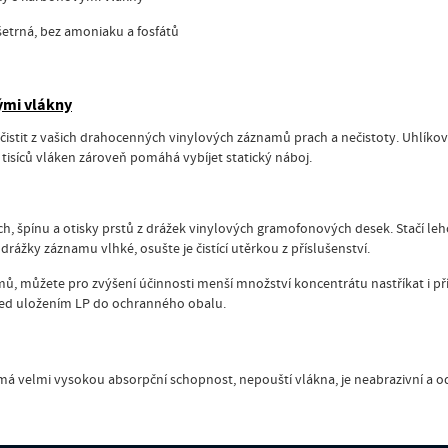
, šetrná, bez amoniaku a fosfátů
ými vlákny
čistit z vašich drahocenných vinylových záznamů prach a nečistoty. Uhlíkov
t tisíců vláken zároveň pomáhá vybíjet statický náboj.
ach, špínu a otisky prstů z drážek vinylových gramofonových desek. Stačí leh
 drážky záznamu vlhké, osušte je čistící utěrkou z příslušenství.
ů, můžete pro zvýšení účinnosti menší množství koncentrátu nastříkat i přím
řed uložením LP do ochranného obalu.
, má velmi vysokou absorpční schopnost, nepouští vlákna, je neabrazivní a o