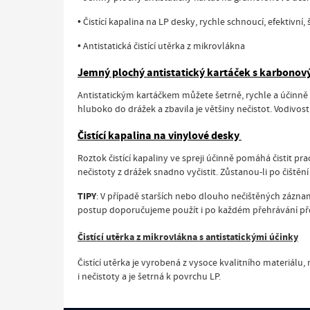
• Čistící kapalina na LP desky, rychle schnoucí, efektivní
• Antistatická čistící utěrka z mikrovlákna
Jemný plochý antistatický kartáček s karbonov
Antistatickým kartáčkem můžete šetrně, rychle a účinně 
hluboko do drážek a zbavila je většiny nečistot. Vodivos
Čistící kapalina na vinylové desky
Roztok čistící kapaliny ve spreji účinně pomáhá čistit pr
nečistoty z drážek snadno vyčistit. Zůstanou-li po čištění
TIPY
: V případě starších nebo dlouho nečištěných záznam
postup doporučujeme použít i po každém přehrávání p
Čistící utěrka z mikrovlákna s antistatickými účinky
Čistící utěrka je vyrobená z vysoce kvalitního materiálu
i nečistoty a je šetrná k povrchu LP.