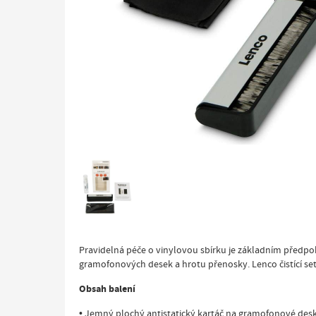
Pravidelná péče o vinylovou sbírku je základním předpo
gramofonových desek a hrotu přenosky. Lenco čistící set
Obsah balení
• Jemný plochý antistatický kartáč na gramofonové des