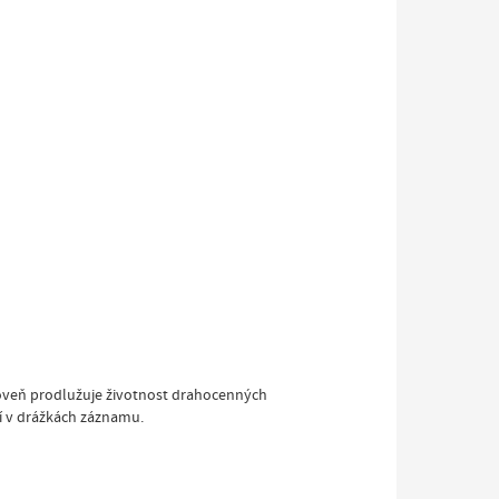
roveň prodlužuje životnost drahocenných
jí v drážkách záznamu.