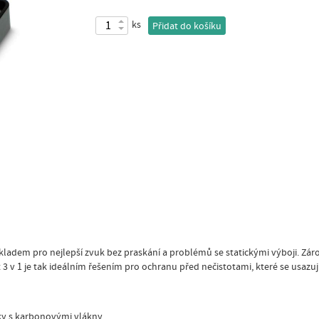
ks
Přidat do košíku
kladem pro nejlepší zvuk bez praskání a problémů se statickými výboji. Zá
 3 v 1 je tak ideálním řešením pro ochranu před nečistotami, které se usazu
ky s karbonovými vlákny