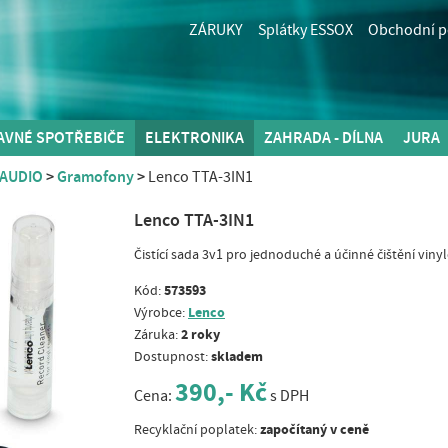
ZÁRUKY
Splátky ESSOX
Obchodní 
AVNÉ SPOTŘEBIČE
ELEKTRONIKA
ZAHRADA - DÍLNA
JURA
AUDIO
Gramofony
Lenco TTA-3IN1
Lenco TTA-3IN1
Čistící sada 3v1 pro jednoduché a účinné čištění vin
573593
Kód:
Lenco
Výrobce:
2 roky
Záruka:
skladem
Dostupnost:
390,- Kč
Cena:
s DPH
započítaný v ceně
Recyklační poplatek: