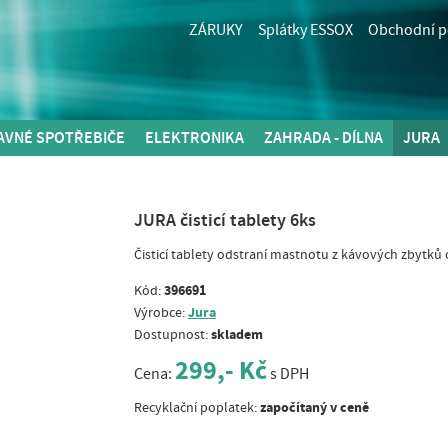
ZÁRUKY
Splátky ESSOX
Obchodní 
AVNÉ SPOTŘEBIČE
ELEKTRONIKA
ZAHRADA - DÍLNA
JURA
JURA čisticí tablety 6ks
Čisticí tablety odstraní mastnotu z kávových zbytků
396691
Kód:
Jura
Výrobce:
skladem
Dostupnost:
299,- Kč
Cena:
s DPH
započítaný v ceně
Recyklační poplatek: