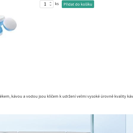
ks
Přidat do košíku
ékem, kávou a vodou jsou klíčem k udržení velmi vysoké úrovně kvality káv