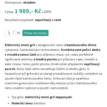
skladem
Dostupnost:
1 989,- Kč
Cena:
s DPH
započítaný v ceně
Recyklační poplatek:
ks
Přidat do košíku
Elektrický stolní gril
z bambusového dřeva
s designovém rámu
Kombinovaná pečící deska
vybavený nastavitelným termostatem.
s vroubkovanou částí
pro přípravu masa, ryb, nebo perfektně
a hladká plocha
ugrilované zeleniny
pro přípravu vajec, omelet a
nepřilnavý
také i masa. Celou pečící plochu chrání před připálením
povrch
, který také velmi usnadňuje čištění a údržbu grilu. O
bezpečnost při grilování se starají protiskluzové nožičky umístěné na
spodní části bambusového rámu. Grilovací část je opatřena
vlastními gumovými nožičkami díky kterým ji lze z bambusového
rámu snadno vyjmout a použít i samostatně.
elektrický stolní gril teppanyaki
Typ grilu:
Materiál rámu:
bambus