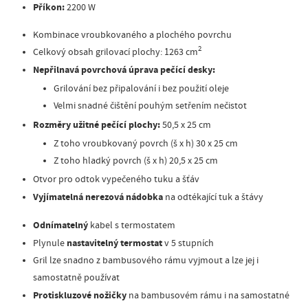
Příkon:
2200 W
Kombinace vroubkovaného a plochého povrchu
2
Celkový obsah grilovací plochy: 1263 cm
Nepřilnavá povrchová úprava pečící desky:
Grilování bez připalování i bez použití oleje
Velmi snadné čištění pouhým setřením nečistot
Rozměry užitné pečící plochy:
50,5 x 25 cm
Z toho vroubkovaný povrch (š x h) 30 x 25 cm
Z toho hladký povrch (š x h) 20,5 x 25 cm
Otvor pro odtok vypečeného tuku a šťáv
Vyjímatelná nerezová nádobka
na odtékající tuk a štávy
Odnímatelný
kabel s termostatem
nastavitelný termostat
Plynule
v 5 stupních
Gril lze snadno z bambusového rámu vyjmout a lze jej i
samostatně používat
Protiskluzové nožičky
na bambusovém rámu i na samostatné