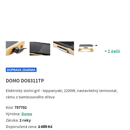
+ 2 další
DOMO DO8311TP
Elektrický stolní gril - teppanyaki, 2200W, nastavitelný termostat,
rámu z bambusového dřeva
757702
Kód:
Domo
Výrobce:
2 roky
Záruka:
2 089 Kč
Doporučená cena: