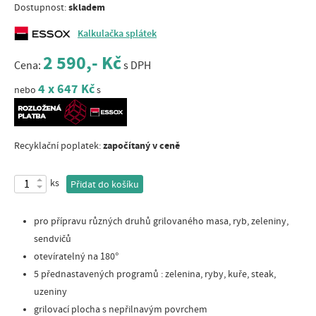
skladem
Dostupnost:
Kalkulačka splátek
2 590,- Kč
Cena:
s DPH
4 x 647 Kč
nebo
s
započítaný v ceně
Recyklační poplatek:
ks
Přidat do košíku
pro přípravu různých druhů grilovaného masa, ryb, zeleniny,
sendvičů
otevíratelný na 180°
5 přednastavených programů : zelenina, ryby, kuře, steak,
uzeniny
grilovací plocha s nepřilnavým povrchem