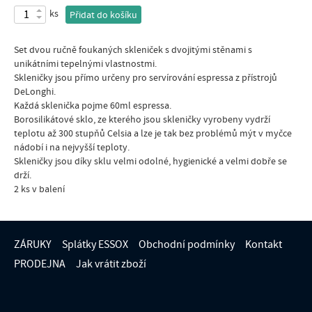
ks
Přidat do košíku
Set dvou ručně foukaných skleniček s dvojitými stěnami s
unikátními tepelnými vlastnostmi.
Skleničky jsou přímo určeny pro servírování espressa z přístrojů
DeLonghi.
Každá sklenička pojme 60ml espressa.
Borosilikátové sklo, ze kterého jsou skleničky vyrobeny vydrží
teplotu až 300 stupňů Celsia a lze je tak bez problémů mýt v myčce
nádobí i na nejvyšší teploty.
Skleničky jsou díky sklu velmi odolné, hygienické a velmi dobře se
drží.
2 ks v balení
ZÁRUKY
Splátky ESSOX
Obchodní podmínky
Kontakt
PRODEJNA
Jak vrátit zboží