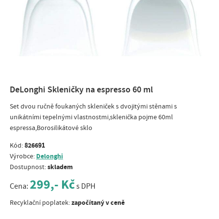
DeLonghi Skleničky na espresso 60 ml
Set dvou ručně foukaných skleniček s dvojitými stěnami s
unikátními tepelnými vlastnostmi,sklenička pojme 60ml
espressa,Borosilikátové sklo
826691
Kód:
Delonghi
Výrobce:
skladem
Dostupnost:
299,- Kč
Cena:
s DPH
započítaný v ceně
Recyklační poplatek: