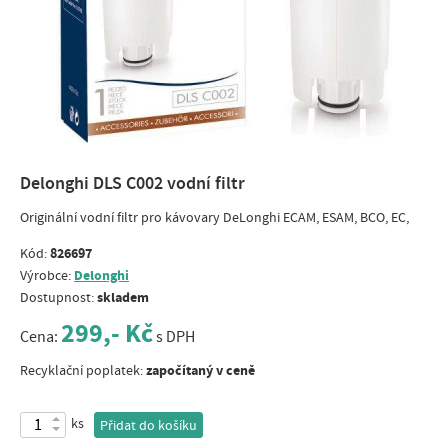
Delonghi DLS C002 vodní filtr
Originální vodní filtr pro kávovary DeLonghi ECAM, ESAM, BCO, EC,
826697
Kód:
Delonghi
Výrobce:
skladem
Dostupnost:
299,- Kč
Cena:
s DPH
započítaný v ceně
Recyklační poplatek:
ks
Přidat do košíku