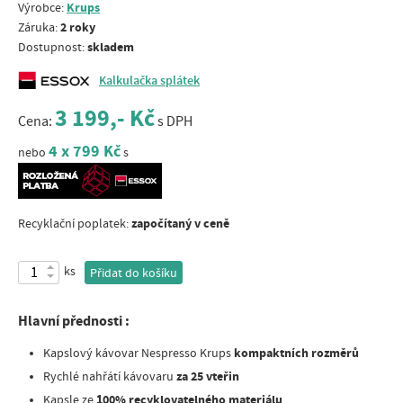
Krups
Výrobce:
2 roky
Záruka:
skladem
Dostupnost:
Kalkulačka splátek
3 199,- Kč
Cena:
s DPH
4 x 799 Kč
nebo
s
započítaný v ceně
Recyklační poplatek:
ks
Přidat do košíku
Hlavní přednosti :
kompaktních rozměrů
Kapslový kávovar Nespresso Krups
za 25 vteřin
Rychlé nahřátí kávovaru
100% recyklovatelného materiálu
Kapsle ze