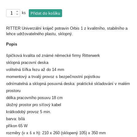
ks
Přidat do košíku
RITTER Univerzální kráječ potravin Orbis 1 z kvalitního, stabilního a
lehce udržovatelného plastu, sklopný.
Popis
špičková kvalita od známé německé firmy Ritterwerk
sklopná pracovní deska
volitelná šířka řezu až do 14 mm
momentový a trvalý provoz s bezpečnostní pojistkou
odnímatelná a sklopná posuvná deska: praktické skladování v malém
prostoru
délka pracovního posuvu 18 cm
úložný prostor pro síťový kabel
krátkodobý provoz 5 min.
barva: bílá
příkon 65 W
rozměry (v x š x h): 210 x 260 (sklopený 105) x 350 mm