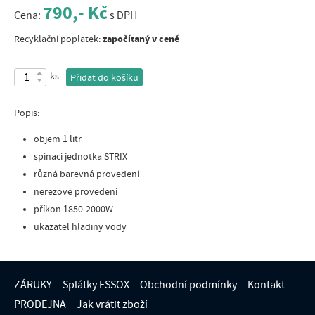
790,- Kč
Cena:
s DPH
započítaný v ceně
Recyklační poplatek:
ks
Přidat do košíku
Popis:
objem 1 litr
spínací jednotka STRIX
různá barevná provedení
nerezové provedení
příkon 1850-2000W
ukazatel hladiny vody
ZÁRUKY
Splátky ESSOX
Obchodní podmínky
Kontakt
PRODEJNA
Jak vrátit zboží