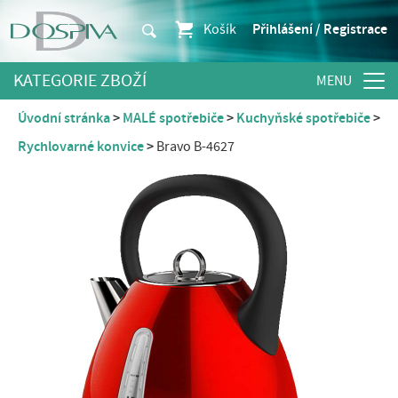
Košík
Přihlášení / Registrace
KATEGORIE ZBOŽÍ
Úvodní stránka
MALÉ spotřebiče
Kuchyňské spotřebiče
Rychlovarné konvice
Bravo B-4627