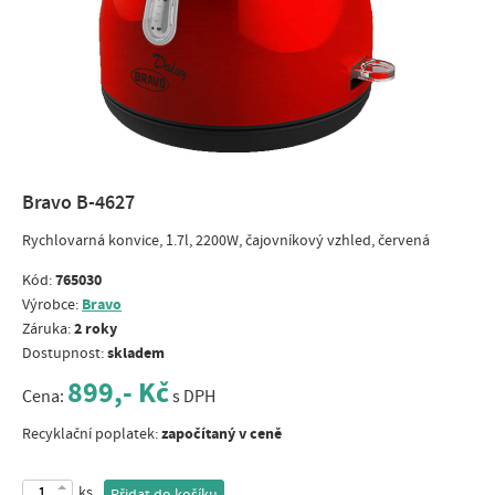
Bravo B-4627
Rychlovarná konvice, 1.7l, 2200W, čajovníkový vzhled, červená
765030
Kód:
Bravo
Výrobce:
2 roky
Záruka:
skladem
Dostupnost:
899,- Kč
Cena:
s DPH
započítaný v ceně
Recyklační poplatek:
ks