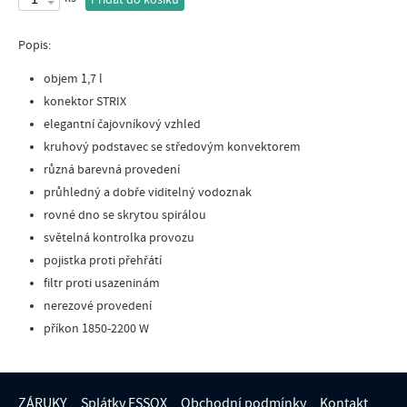
Přidat do košíku
Popis:
objem 1,7 l
konektor STRIX
elegantní čajovníkový vzhled
kruhový podstavec se středovým konvektorem
různá barevná provedení
průhledný a dobře viditelný vodoznak
rovné dno se skrytou spirálou
světelná kontrolka provozu
pojistka proti přehřátí
filtr proti usazeninám
nerezové provedení
příkon 1850-2200 W
ZÁRUKY
Splátky ESSOX
Obchodní podmínky
Kontakt