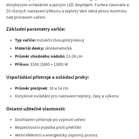
dotykovým ovládáním a jasným LED displejem. Funkce časovače a
10 různých nastavení příkonu a teploty Vám dává plnou kontrolu
nad procesem vaření.
Základní parametry vařiče:
Typ vařiče:
indukční dvouplotýnkový
Materiál desky:
sklokeramická
Průměr vhodného nádobí:
12-26 cm
Příkon:
3100 (1800 + 1300) W
Uspořádání přístroje a ovládací prvky:
Průměr plotýnek
: 16 a 14 cm
Dotykové ovládání pro nastavení teploty, časy a výkonu
Ostatní užitečné vlastnosti:
Dochlazení přístroje po vypnutí vaření
Bezpečnostní pojistka proti přehřátí
Velmi efektivní a energeticky úsporný provoz