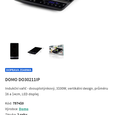
DOMO DO30211IP
Indukční vařič - dvouplotýnkový, 3100W, vertikální design, průměru
16 a 14cm, LED displej
757410
Kód:
Domo
Výrobce:
2 roky
Záruka: