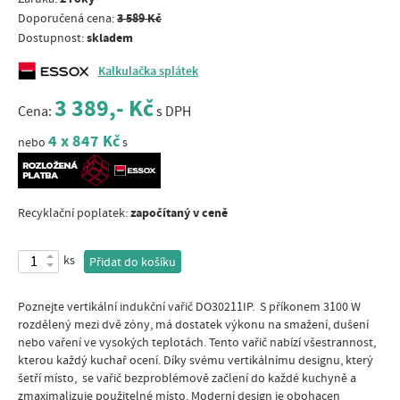
3 589 Kč
Doporučená cena:
skladem
Dostupnost:
Kalkulačka splátek
3 389,- Kč
Cena:
s DPH
4 x 847 Kč
nebo
s
započítaný v ceně
Recyklační poplatek:
ks
Přidat do košíku
Poznejte vertikální indukční vařič DO30211IP. S příkonem 3100 W
rozdělený mezi dvě zóny, má dostatek výkonu na smažení, dušení
nebo vaření ve vysokých teplotách. Tento vařič nabízí všestrannost,
kterou každý kuchař ocení. Díky svému vertikálnímu designu, který
šetří místo, se vařič bezproblémově začlení do každé kuchyně a
zmaximalizuje použitelné místo. Moderní design je obohacen