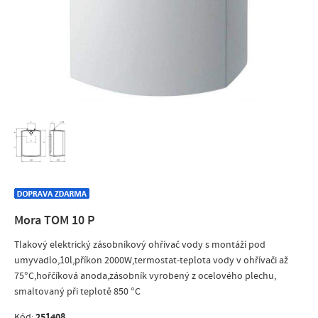
Mora TOM 10 P
Tlakový elektrický zásobníkový ohřívač vody s montáží pod
umyvadlo,10l,příkon 2000W,termostat-teplota vody v ohřívači až
75°C,hořčíková anoda,zásobník vyrobený z ocelového plechu,
smaltovaný při teplotě 850 °C
251408
Kód: