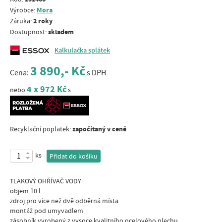
Mora
Výrobce:
2 roky
Záruka:
skladem
Dostupnost:
Kalkulačka splátek
3 890,- Kč
Cena:
s DPH
4 x 972 Kč
nebo
s
započítaný v ceně
Recyklační poplatek:
ks
Přidat do košíku
TLAKOVÝ OHŘÍVAČ VODY
objem 10 l
zdroj pro více než dvě odběrná místa
montáž pod umyvadlem
zásobník vyrobený z vysoce kvalitního ocelového plechu,