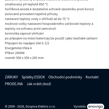
smaltovaný při teplotě 850 °C
hořčíková anoda k dodatečné ochraně zásobníku proti korozi
izolované provedení tepelné příruby
nastavení teploty vody v ohřívači až do 75 °C
možnost volby nastavení hospodárného udržování teploty a
teploty na ochranu proti zamrznutí
kontrolka zapnutí ohřívání
po připojení na mísicí baterii jej lze použít i jako beztlaké zařízení
Připojení do napájecí sítě G 1/2
Energetická třída A
Příkon 2000W
rozměr 500 x 350 x 265 mm
ZÁRUKY
Splátky ESSOX
Obchodní podmínky
Kontakt
PRODEJNA
Jak vrátit zboží
© 2009 - 2026, Dospiva Elektro s.r.o.
Vyrobilo