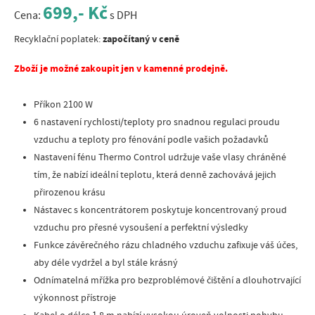
699,- Kč
Cena:
s DPH
započítaný v ceně
Recyklační poplatek:
Zboží je možné zakoupit jen v kamenné prodejně.
Příkon 2100 W
6 nastavení rychlosti/teploty pro snadnou regulaci proudu
vzduchu a teploty pro fénování podle vašich požadavků
Nastavení fénu Thermo Control udržuje vaše vlasy chráněné
tím, že nabízí ideální teplotu, která denně zachovává jejich
přirozenou krásu
Nástavec s koncentrátorem poskytuje koncentrovaný proud
vzduchu pro přesné vysoušení a perfektní výsledky
Funkce závěrečného rázu chladného vzduchu zafixuje váš účes,
aby déle vydržel a byl stále krásný
Odnímatelná mřížka pro bezproblémové čištění a dlouhotrvající
výkonnost přístroje