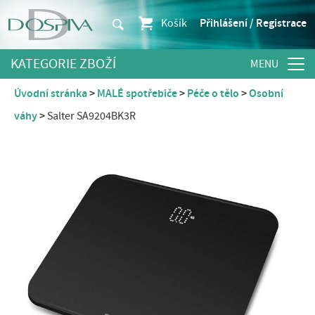
Košík
Přihlášení / Registrace
KATEGORIE ZBOŽÍ
Úvodní stránka
MALÉ spotřebiče
Péče o tělo
Osobní
váhy
Salter SA9204BK3R