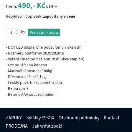
490,- Kč
Cena:
s DPH
započítaný v ceně
Recyklační poplatek:
ks
Přidat do košíku
- DOT LED displej bíle podsvícený 7,9x2,8cm
- Rozměry platformy 28,8x28,8cm
- Vážení ihned po našlápnutí (funkce step on)
- Lze použít i na koberci
- Maximální nosnost 180kg
- Přesnost vážení 0,1kg
- Lesklý povrch z tvrzeného skla.
- Barva černá
- Baterie AAA součástí balení
ZÁRUKY
Splátky ESSOX
Obchodní podmínky
Kontakt
PRODEJNA
Jak vrátit zboží