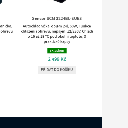
Sencor SCM 3224BL-EUE3
dnička,
Autochladnička, objem 24l, 60W, Funkce
i ohřevu
chlazení i ohřevu, napájení 12/230V, Chladí
o 16 až 18 °C pod okolní teplotu, 3
praktické kapsy
skladem
2 499 Kč
PŘIDAT DO KOŠÍKU