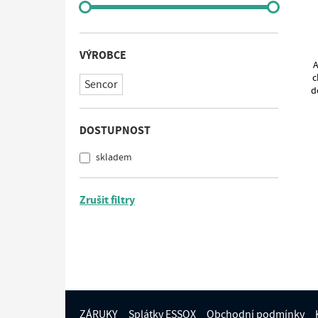
VÝROBCE
A
c
Sencor
d
DOSTUPNOST
skladem
Zrušit filtry
ZÁRUKY
Splátky ESSOX
Obchodní podmínky