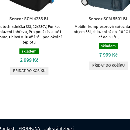
Sencor SCM 4233 BL
Sencor SCM 5501 BL
utochladnička 33l, 12/230V, Funkce
Mobilní kompresorová autochla
hlazení i ohřevu, Pro použití v autě i
objem 55l, chlazení až do -18 °C 
oma, Chladí o 16 až 18°C pod okolní
až do 50 °C,
teplotu
skladem
skladem
7 999 Kč
2 999 Kč
PŘIDAT DO KOŠÍKU
PŘIDAT DO KOŠÍKU
Kontakt
PRODEJNA
Jak vrátit zboží