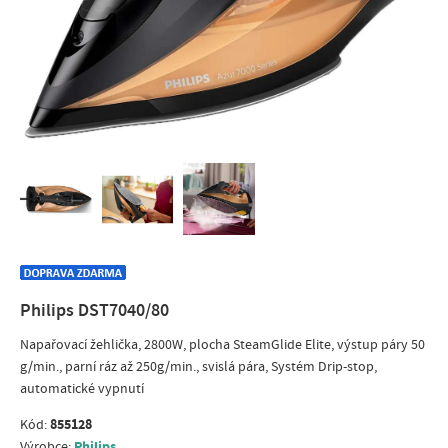
Philips DST7040/80
Napařovací žehlička, 2800W, plocha SteamGlide Elite, výstup páry 50
g/min., parní ráz až 250g/min., svislá pára, Systém Drip-stop,
automatické vypnutí
855128
Kód:
Philips
Výrobce: