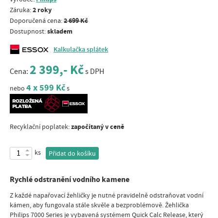
2 roky
Záruka:
2 699 Kč
Doporučená cena:
skladem
Dostupnost:
Kalkulačka splátek
2 399,- Kč
Cena:
s DPH
4 x 599 Kč
nebo
s
započítaný v ceně
Recyklační poplatek:
ks
Přidat do košíku
Rychlé odstranění vodního kamene
Z každé napařovací žehličky je nutné pravidelně odstraňovat vodní
kámen, aby fungovala stále skvěle a bezproblémově. Žehlička
Philips 7000 Series je vybavená systémem Quick Calc Release, který