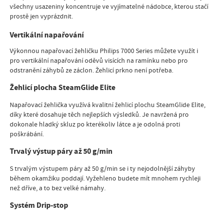
všechny usazeniny koncentruje ve vyjímatelné nádobce, kterou stačí
prostě jen vyprázdnit.
Vertikální napařování
Výkonnou napařovací žehličku Philips 7000 Series můžete využít i
pro vertikální napařování oděvů visících na ramínku nebo pro
odstranění záhybů ze záclon. Žehlicí prkno není potřeba.
Žehlicí plocha SteamGlide Elite
Napařovací žehlička využívá kvalitní žehlicí plochu SteamGlide Elite,
díky které dosahuje těch nejlepších výsledků. Je navržená pro
dokonale hladký skluz po kterékoliv látce a je odolná proti
poškrábání.
Trvalý výstup páry až 50 g/min
S trvalým výstupem páry až 50 g/min se i ty nejodolnější záhyby
během okamžiku poddají. Vyžehleno budete mít mnohem rychleji
než dříve, a to bez velké námahy.
Systém Drip-stop