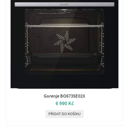
Gorenje BO6735E02X
6 990 Kč
PŘIDAT DO KOŠÍKU