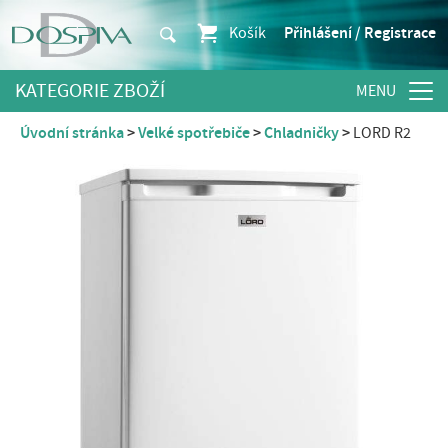
Košík
Přihlášení / Registrace
KATEGORIE ZBOŽÍ
Úvodní stránka
Velké spotřebiče
Chladničky
LORD R2