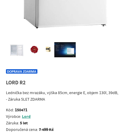
LORD R2
Lednička bez mrazáku, výška 85cm, energie E, objem 130l, 39dB,
- Záruka 5LET ZDARMA
150471
Kód:
Lord
Výrobce:
5 let
Záruka:
7 499 Kč
Doporučená cena: