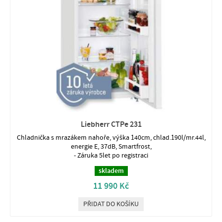
Liebherr CTPe 231
Chladnička s mrazákem nahoře, výška 140cm, chlad.190l/mr.44l,
energie E, 37dB, Smartfrost,
- Záruka 5let po registraci
skladem
11 990 Kč
PŘIDAT DO KOŠÍKU