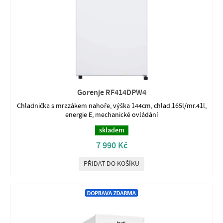
Gorenje RF414DPW4
Chladnička s mrazákem nahoře, výška 144cm, chlad.165l/mr.41l,
energie E, mechanické ovládání
skladem
7 990 Kč
PŘIDAT DO KOŠÍKU