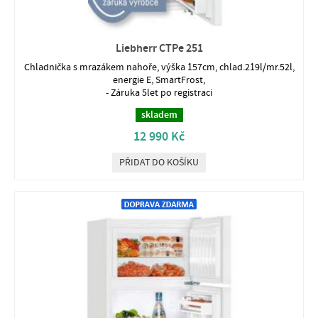
Liebherr CTPe 251
Chladnička s mrazákem nahoře, výška 157cm, chlad.219l/mr.52l,
energie E, SmartFrost,
- Záruka 5let po registraci
skladem
12 990 Kč
PŘIDAT DO KOŠÍKU