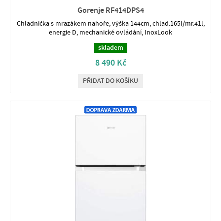
Gorenje RF414DPS4
Chladnička s mrazákem nahoře, výška 144cm, chlad.165l/mr.41l,
energie D, mechanické ovládání, InoxLook
skladem
8 490 Kč
PŘIDAT DO KOŠÍKU