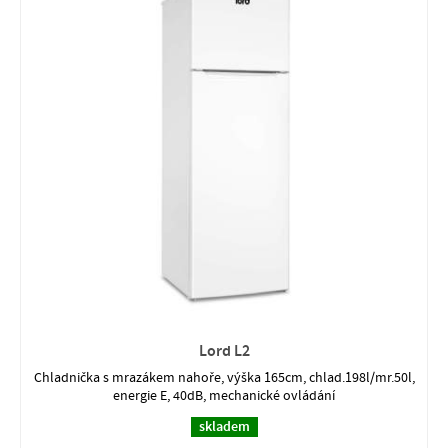
Lord L2
Chladnička s mrazákem nahoře, výška 165cm, chlad.198l/mr.50l,
energie E, 40dB, mechanické ovládání
skladem