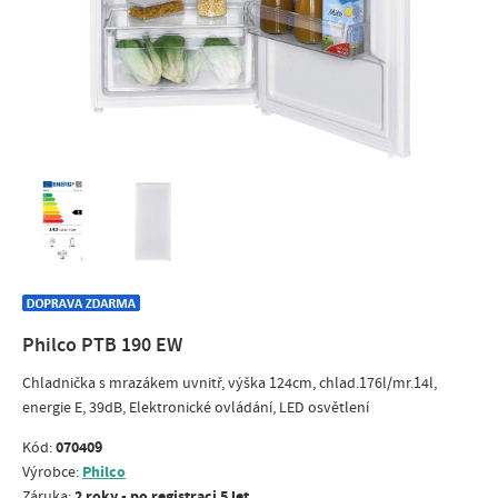
Philco PTB 190 EW
Chladnička s mrazákem uvnitř, výška 124cm, chlad.176l/mr.14l,
energie E, 39dB, Elektronické ovládání, LED osvětlení
070409
Kód:
Philco
Výrobce:
2 roky - po registraci 5 let
Záruka: