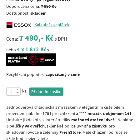
7 990 Kč
Doporučená cena:
skladem
Dostupnost:
Kalkulačka splátek
7 490,- Kč
Cena:
s DPH
4 x 1 872 Kč
nebo
s
započítaný v ceně
Recyklační poplatek:
ks
Přidat do košíku
Jednodveřová chladnička s mrazákem v elegantním čistě bílém
mrazák s objemem 14 l
provedení nabídne 176 l pro chlazení a ****
.
možnosti otočení dveří
Umístíte ji kdekoliv v interiéru díky
. Nabídne
3 poličky ve dveřích
zásuvku
, skleněné police uvnitř a
pro
FreshStore
skladování ovoce a zeleniny
. Malé chlazení po ruce se
vždy hodí, nejen v létě.