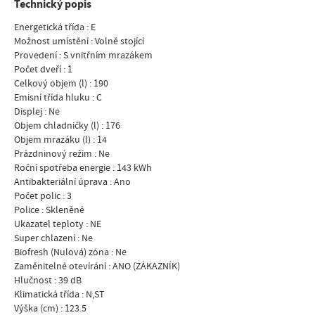
Technický popis
Energetická třída : E
Možnost umístění : Volně stojící
Provedení : S vnitřním mrazákem
Počet dveří : 1
Celkový objem (l) : 190
Emisní třída hluku : C
Displej : Ne
Objem chladničky (l) : 176
Objem mrazáku (l) : 14
Prázdninový režim : Ne
Roční spotřeba energie : 143 kWh
Antibakteriální úprava : Ano
Počet polic : 3
Police : Skleněné
Ukazatel teploty : NE
Super chlazení : Ne
Biofresh (Nulová) zóna : Ne
Zaměnitelné otevírání : ANO (ZÁKAZNÍK)
Hlučnost : 39 dB
Klimatická třída : N,ST
Výška (cm) : 123.5