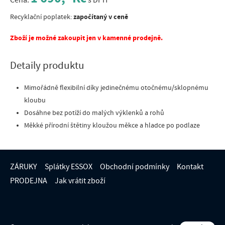
započítaný v ceně
Recyklační poplatek:
Zboží je možné zakoupit jen v kamenné prodejně.
Detaily produktu
Mimořádně flexibilní díky jedinečnému otočnému/sklopnému
kloubu
Dosáhne bez potíží do malých výklenků a rohů
Měkké přírodní štětiny kloužou měkce a hladce po podlaze
ZÁRUKY
Splátky ESSOX
Obchodní podmínky
Kontakt
PRODEJNA
Jak vrátit zboží