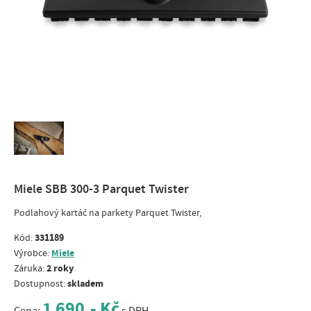
Miele SBB 300-3 Parquet Twister
Podlahový kartáč na parkety Parquet Twister,
331189
Kód:
Miele
Výrobce:
2 roky
Záruka:
skladem
Dostupnost:
1 690,- Kč
Cena:
s DPH