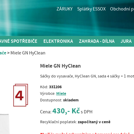
ZÁRUKY
Splátky ESSOX
Obchodní 
AVNÉ SPOTŘEBIČE
ELEKTRONIKA
ZAHRADA - DÍLNA
JURA
ače
Miele GN HyClean
Miele GN HyClean
Sáčky do vysavače, HyClean GN, sada 4 sáčky + 1 moto
331206
Kód:
Miele
Výrobce:
skladem
Dostupnost:
430,- Kč
Cena:
s DPH
započítaný v ceně
Recyklační poplatek: