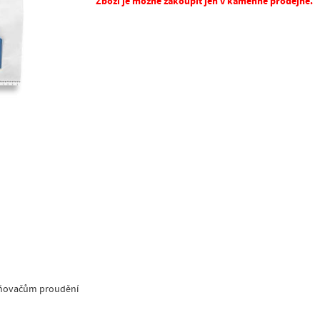
Zboží je možné zakoupit jen v kamenné prodejně.
rňovačům proudění