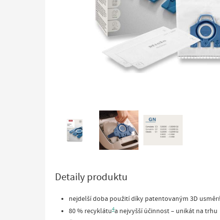
Detaily produktu
nejdelší doba použití díky patentovaným 3D usmě
4
80 % recyklátu
a nejvyšší účinnost – unikát na trhu