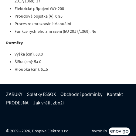
2017/1369)
:
37
Elektrické připojení (W)
:
208
Proudová pojistka (A)
:
0,95
Proces rozmrazování
:
Manuální
Funkce rychlého zmrazení (EU 2017/1369)
:
Ne
Rozměry
Výška (cm)
:
83.8
Šířka (cm)
:
54.0
Hloubka (cm)
:
61.5
ZÁRUKY
Splátky ESSOX
Obchodní podmínky
Kontakt
PRODEJNA
Jak vrátit zboží
© 2009 - 2026, Dospiva Elektro s.r.o.
Vyrobilo