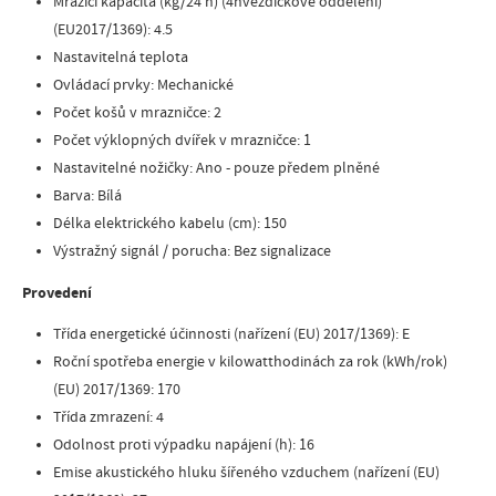
Mrazicí kapacita (kg/24 h) (4hvězdičkové oddělení)
(EU2017/1369)
:
4.5
Nastavitelná teplota
Ovládací prvky
:
Mechanické
Počet košů v mrazničce
:
2
Počet výklopných dvířek v mrazničce
:
1
Nastavitelné nožičky
:
Ano - pouze předem plněné
Barva
:
Bílá
Délka elektrického kabelu (cm)
:
150
Výstražný signál / porucha
:
Bez signalizace
Provedení
Třída energetické účinnosti (nařízení (EU) 2017/1369)
:
E
Roční spotřeba energie v kilowatthodinách za rok (kWh/rok)
(EU) 2017/1369
:
170
Třída zmrazení
:
4
Odolnost proti výpadku napájení (h)
:
16
Emise akustického hluku šířeného vzduchem (nařízení (EU)