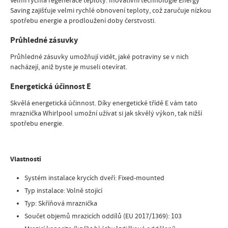
Velmi rychlá regenerace teploty. Inovativní technologie Energy
Saving zajišťuje velmi rychlé obnovení teploty, což zaručuje nízkou
spotřebu energie a prodloužení doby čerstvosti.
Průhledné zásuvky
Průhledné zásuvky umožňují vidět, jaké potraviny se v nich
nacházejí, aniž byste je museli otevírat.
Energetická účinnost E
Skvělá energetická účinnost. Díky energetické třídě E vám tato
mraznička Whirlpool umožní užívat si jak skvělý výkon, tak nižší
spotřebu energie.
Vlastnosti
Systém instalace krycích dveří
:
Fixed-mounted
Typ instalace
:
Volně stojící
Typ
:
Skříňová mraznička
Součet objemů mrazicích oddílů (EU 2017/1369)
:
103