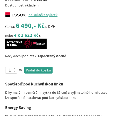
skladem
Dostupnost:
Kalkulačka splátek
6 490,- Kč
Cena:
s DPH
4 x 1 622 Kč
nebo
s
započítaný v ceně
Recyklační poplatek:
ks
Přidat do košíku
Spotřebič pod kuchyňskou linku
Díky malým rozměrům (výška do 85 cm) a vyjímatelné horní desce
lze spotřebič instalovat pod kuchyňskou linku.
Energy Saving