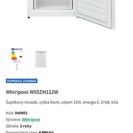
Whirlpool W55ZM112W
Šuplíkový mrazák, výška 84cm, objem 103l, energie E, 37dB, bílá
040602
Kód:
Whirlpool
Výrobce:
2 roky
Záruka:
6 990 Kč
Doporučená cena: