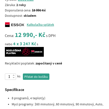
2 roky
Záruka:
15 990 Kč
Doporučená cena:
skladem
Dostupnost:
Kalkulačka splátek
12 990,- Kč
Cena:
s DPH
4 x 3 247 Kč
nebo
s
započítaný v ceně
Recyklační poplatek:
ks
Přidat do košíku
Specifikace
8 programů, 4 teplot(y)
Mycí programy: 160 minutový, 60 minutový, 90 minutový, Auto,