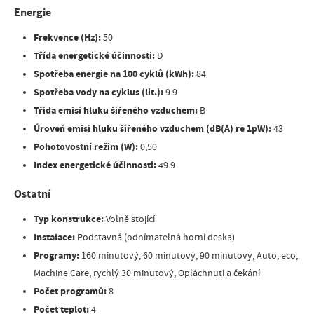
Energie
Frekvence (Hz):
50
Třída energetické účinnosti:
D
Spotřeba energie na 100 cyklů (kWh):
84
Spotřeba vody na cyklus (lit.):
9.9
Třída emisí hluku šířeného vzduchem:
B
Úroveň emisí hluku šířeného vzduchem (dB(A) re 1pW):
43
Pohotovostní režim (W):
0,50
Index energetické účinnosti:
49.9
Ostatní
Typ konstrukce:
Volně stojící
Instalace:
Podstavná (odnímatelná horní deska)
Programy:
160 minutový, 60 minutový, 90 minutový, Auto, eco,
Machine Care, rychlý 30 minutový, Opláchnutí a čekání
Počet programů:
8
Počet teplot:
4