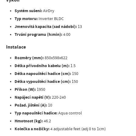
Systém sušení:
AirDry
Typ motoru:
Inverter BLDC
Jmenovitá kapacita (sad nádobí):
13
Trvání programu (h:min):
4:00
Instalace
Rozměry (mm):
850x598x622
Délka přívodního kabelu (m):
1.5
Délka napouštěcí hadice (cm):
150
Délka vypouštěcí hadice (cm):
150
Příkon (W):
1950
Napájecí napětí (V):
220-240
Požad. jištění (A):
10
Typ napouštěcí hadice:
Aqua control
Hmotnost (kg):
46.2
Kolečka a nožičky:
4 adjustable feet (adj 0 to 1cm)