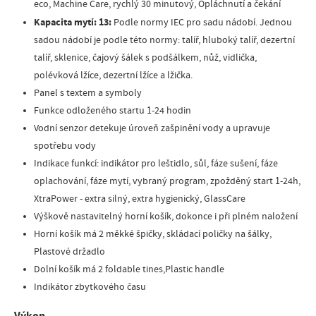
eco, Machine Care, rychlý 30 minutový, Opláchnutí a čekání
Kapacita mytí: 13:
Podle normy IEC pro sadu nádobí. Jednou
sadou nádobí je podle této normy: talíř, hluboký talíř, dezertní
talíř, sklenice, čajový šálek s podšálkem, nůž, vidlička,
polévková lžíce, dezertní lžíce a lžička.
Panel s textem a symboly
Funkce odloženého startu 1-24 hodin
Vodní senzor detekuje úroveň zašpinění vody a upravuje
spotřebu vody
Indikace funkcí: indikátor pro leštidlo, sůl, fáze sušení, fáze
oplachování, fáze mytí, vybraný program, zpožděný start 1-24h,
XtraPower - extra silný, extra hygienický, GlassCare
Výškově nastavitelný horní košík, dokonce i při plném naložení
Horní košík má 2 měkké špičky, skládací poličky na šálky,
Plastové držadlo
Dolní košík má 2 foldable tines,Plastic handle
Indikátor zbytkového času
Výkon