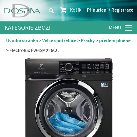
Košík
Přihlášení / Registrace
KATEGORIE ZBOŽÍ
Úvodní stránka
Velké spotřebiče
Pračky
předem plněné
Electrolux EW6SM226CC