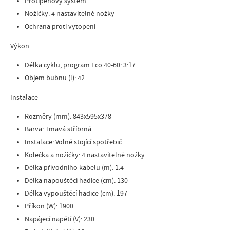
Protipěnový systém
Nožičky: 4 nastavitelné nožky
Ochrana proti vytopení
Výkon
Délka cyklu, program Eco 40-60: 3:17
Objem bubnu (l): 42
Instalace
Rozměry (mm): 843x595x378
Barva: Tmavá stříbrná
Instalace: Volně stojící spotřebič
Kolečka a nožičky: 4 nastavitelné nožky
Délka přívodního kabelu (m): 1.4
Délka napouštěcí hadice (cm): 130
Délka vypouštěcí hadice (cm): 197
Příkon (W): 1900
Napájecí napětí (V): 230