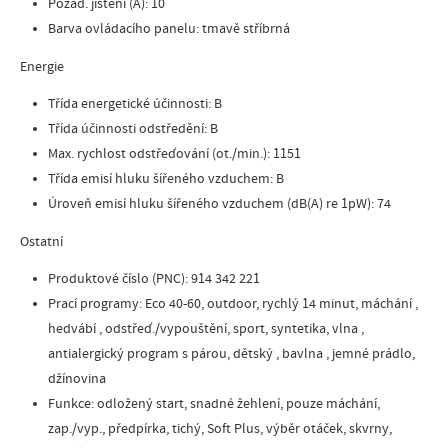
Požad. jištění (A): 10
Barva ovládacího panelu: tmavě stříbrná
Energie
Třída energetické účinnosti: B
Třída účinnosti odstředění: B
Max. rychlost odstřeďování (ot./min.): 1151
Třída emisí hluku šířeného vzduchem: B
Úroveň emisí hluku šířeného vzduchem (dB(A) re 1pW): 74
Ostatní
Produktové číslo (PNC): 914 342 221
Prací programy: Eco 40-60, outdoor, rychlý 14 minut, máchání ,
hedvábí , odstřeď./vypouštění, sport, syntetika, vlna ,
antialergický program s párou, dětský , bavlna , jemné prádlo,
džínovina
Funkce: odložený start, snadné žehlení, pouze máchání,
zap./vyp., předpírka, tichý, Soft Plus, výběr otáček, skvrny,