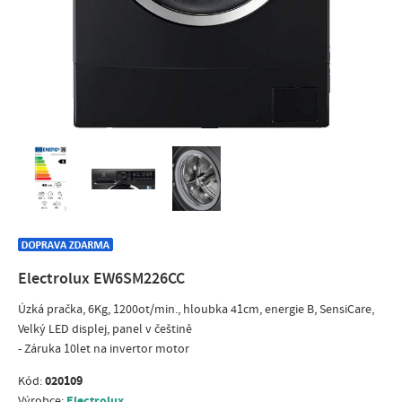
Electrolux EW6SM226CC
Úzká pračka, 6Kg, 1200ot/min., hloubka 41cm, energie B, SensiCare,
Velký LED displej, panel v češtině
- Záruka 10let na invertor motor
020109
Kód:
Electrolux
Výrobce: