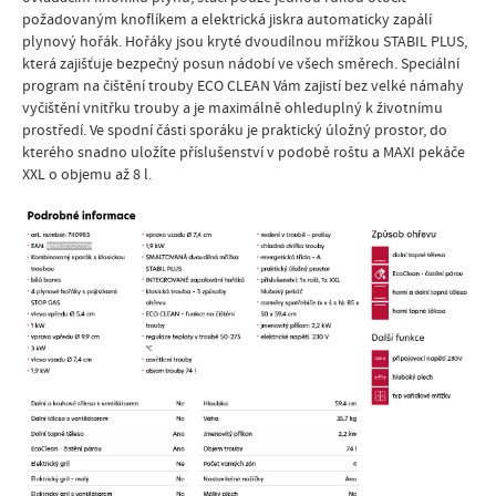
požadovaným knoflíkem a elektrická jiskra automaticky zapálí
plynový hořák. Hořáky jsou kryté dvoudílnou mřížkou STABIL PLUS,
která zajišťuje bezpečný posun nádobí ve všech směrech. Speciální
program na čištění trouby ECO CLEAN Vám zajistí bez velké námahy
vyčištění vnitřku trouby a je maximálně ohleduplný k životnímu
prostředí. Ve spodní části sporáku je praktický úložný prostor, do
kterého snadno uložíte příslušenství v podobě roštu a MAXI pekáče
XXL o objemu až 8 l.