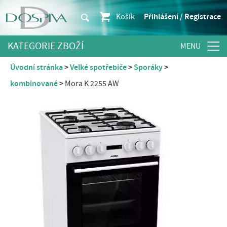
Košík
Přihlášení / Registrace
KATEGORIE ZBOŽÍ
Úvodní stránka
Velké spotřebiče
Sporáky
kombinované
Mora K 2255 AW