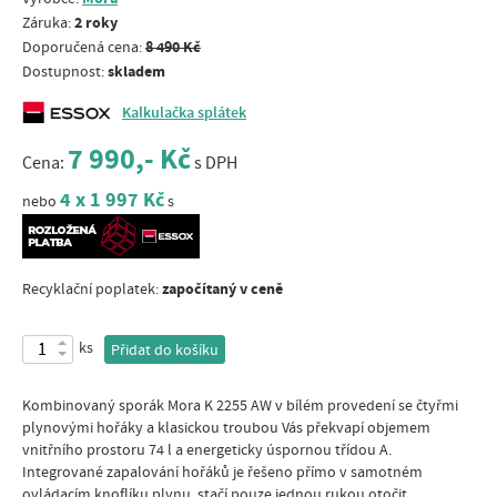
2 roky
Záruka:
8 490 Kč
Doporučená cena:
skladem
Dostupnost:
Kalkulačka splátek
7 990,- Kč
Cena:
s DPH
4 x 1 997 Kč
nebo
s
započítaný v ceně
Recyklační poplatek:
ks
Přidat do košíku
Kombinovaný sporák Mora K 2255 AW v bílém provedení se čtyřmi
plynovými hořáky a klasickou troubou Vás překvapí objemem
vnitřního prostoru 74 l a energeticky úspornou třídou A.
Integrované zapalování hořáků je řešeno přímo v samotném
ovládacím knoflíku plynu, stačí pouze jednou rukou otočit