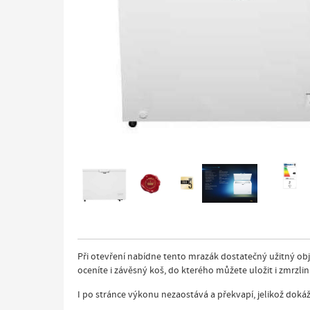
Při otevření nabídne tento mrazák dostatečný užitný ob
oceníte i závěsný koš, do kterého můžete uložit i zmrzli
I po stránce výkonu nezaostává a překvapí, jelikož doká