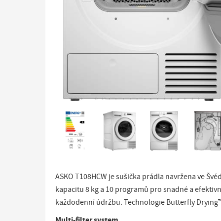
ASKO T108HCW je sušička prádla navržena ve Švéd
kapacitu 8 kg a 10 programů pro snadné a efektivní
každodenní údržbu. Technologie Butterfly Drying™
Multi-filter system