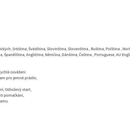
kých, Srbština, Švédština, Slovinština, Slovenština , Ruština, Polština , Norš
na, Španělština, Angličtina, Němčina, Dánština, Čeština , Portuguese, AU Engl
rychlé osvěžení
ram pro jemné prádlo,
ní, Odložený start,
oti pomačkání,
gramu