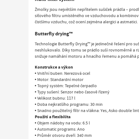
Žmolky jsou největším nepřítelem sušiček prádla – prodl
síťového filtru umístěného ve vzduchovodu a kombinované
čistšímu vzduchu, což ocení zejména alergici a astmatici.
Butterfly drying™
Technologie Butterfly Drying™ je jedinečné řešení pro 
neshlukovalo. Díky tomu se prádlo suší rovnoměrně a ri
snižuje namáhání motoru a hnacího řemenu a pomáhá p
Konstrukce a výkon
• Vnitřní buben: Nerezová ocel
• Motor: Standardní motor
• Topný systém: Tepelné čerpadlo
• Typy sušení: Senzor nebo časově řízený
• Velikost bubnu: 117 l
• Doba nejkratšího programu: 30 min
• Snadno použitelný filtr na vlákna: Yes, Asko double lint 
Použití a flexibilita
• Objem nádoby na vodu: 6.5 l
• Automatic programs: Ano
• Průměr otvoru dveří: 340 mm