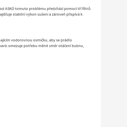
 od ASKO tomuto problému předchází pomocí tří filtrů:
išťuje stabilní výkon sušení a zároveň přispívá k
ínajícím vodorovnou osmičku, aby se prádlo
™ navíc omezuje potřebu měnit směr otáčení bubnu,