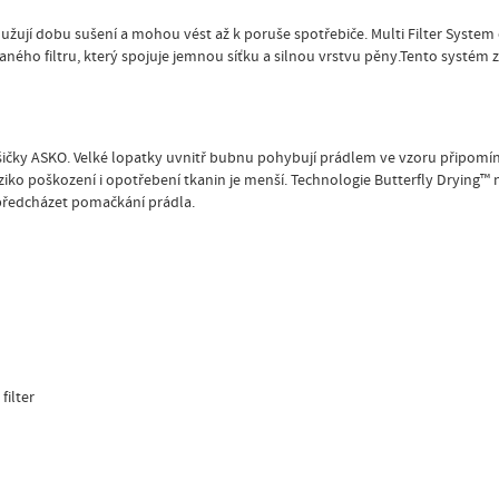
užují dobu sušení a mohou vést až k poruše spotřebiče. Multi Filter System
ho filtru, který spojuje jemnou síťku a silnou vrstvu pěny.Tento systém zaj
sušičky ASKO. Velké lopatky uvnitř bubnu pohybují prádlem ve vzoru připom
ziko poškození i opotřebení tkanin je menší. Technologie Butterfly Drying
ředcházet pomačkání prádla.
filter