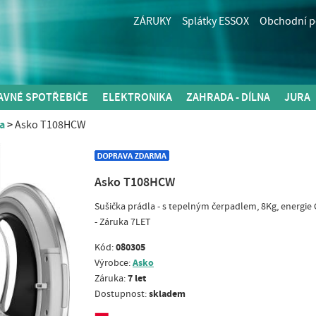
ZÁRUKY
Splátky ESSOX
Obchodní 
AVNÉ SPOTŘEBIČE
ELEKTRONIKA
ZAHRADA - DÍLNA
JURA
a
Asko T108HCW
Asko T108HCW
Sušička prádla - s tepelným čerpadlem, 8Kg, energie 
- Záruka 7LET
080305
Kód:
Asko
Výrobce:
7 let
Záruka:
skladem
Dostupnost: