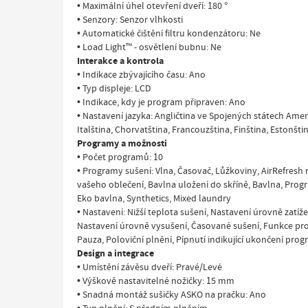
• Maximální úhel otevření dveří: 180 °
• Senzory: Senzor vlhkosti
• Automatické čištění filtru kondenzátoru: Ne
• Load Light™ - osvětlení bubnu: Ne
Interakce a kontrola
• Indikace zbývajícího času: Ano
• Typ displeje: LCD
• Indikace, kdy je program připraven: Ano
• Nastavení jazyka: Angličtina ve Spojených státech Americ
Italština, Chorvatština, Francouzština, Finština, Estonšti
Programy a možnosti
• Počet programů: 10
• Programy sušení: Vlna, Časovač, Lůžkoviny, AirRefresh 
vašeho oblečení, Bavlna uložení do skříně, Bavlna, Prog
Eko bavlna, Synthetics, Mixed laundry
• Nastavení: Nižší teplota sušení, Nastavení úrovně zatíže
Nastavení úrovně vysušení, Časované sušení, Funkce pr
Pauza, Poloviční plnění, Pípnutí indikující ukončení pro
Design a integrace
• Umístění závěsu dveří: Pravé/Levé
• Výškově nastavitelné nožičky: 15 mm
• Snadná montáž sušičky ASKO na pračku: Ano