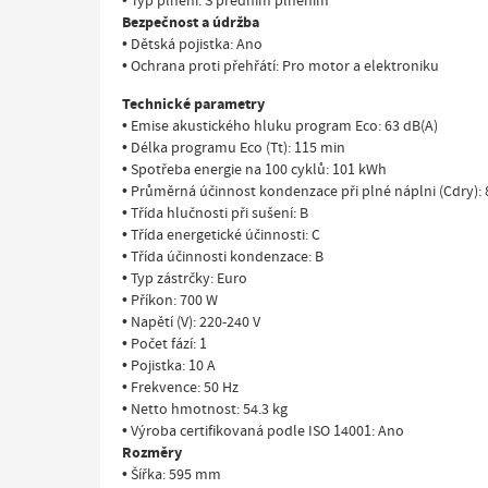
• Typ plnění: S předním plněním
Bezpečnost a údržba
• Dětská pojistka: Ano
• Ochrana proti přehřátí: Pro motor a elektroniku
Technické parametry
• Emise akustického hluku program Eco: 63 dB(A)
• Délka programu Eco (Tt): 115 min
• Spotřeba energie na 100 cyklů: 101 kWh
• Průměrná účinnost kondenzace při plné náplni (Cdry):
• Třída hlučnosti při sušení: B
• Třída energetické účinnosti: C
• Třída účinnosti kondenzace: B
• Typ zástrčky: Euro
• Příkon: 700 W
• Napětí (V): 220-240 V
• Počet fází: 1
• Pojistka: 10 A
• Frekvence: 50 Hz
• Netto hmotnost: 54.3 kg
• Výroba certifikovaná podle ISO 14001: Ano
Rozměry
• Šířka: 595 mm