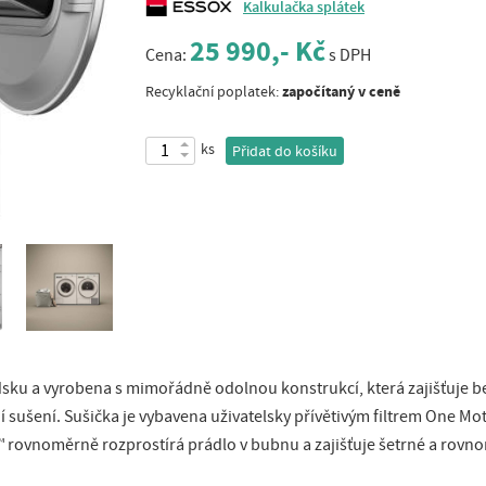
Kalkulačka splátek
25 990,- Kč
Cena:
s DPH
započítaný v ceně
Recyklační poplatek:
ks
Přidat do košíku
sku a vyrobena s mimořádně odolnou konstrukcí, která zajišťuje 
 sušení. Sušička je vybavena uživatelsky přívětivým filtrem One Mot
 rovnoměrně rozprostírá prádlo v bubnu a zajišťuje šetrné a rovn