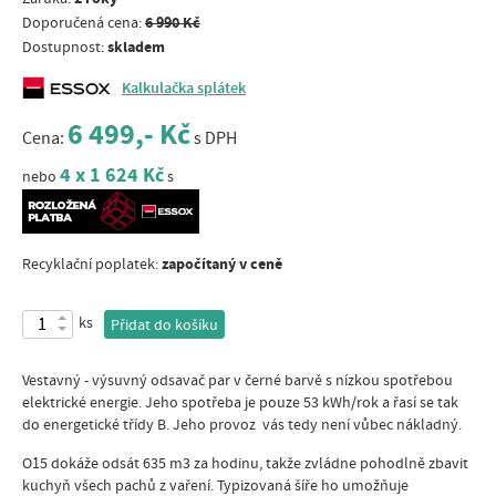
6 990 Kč
Doporučená cena:
skladem
Dostupnost:
Kalkulačka splátek
6 499,- Kč
Cena:
s DPH
4 x 1 624 Kč
nebo
s
započítaný v ceně
Recyklační poplatek:
ks
Přidat do košíku
Vestavný - výsuvný odsavač par v černé barvě s nízkou spotřebou
elektrické energie. Jeho spotřeba je pouze 53 kWh/rok a řasí se tak
do energetické třídy B. Jeho provoz vás tedy není vůbec nákladný.
O15 dokáže odsát 635 m3 za hodinu, takže zvládne pohodlně zbavit
kuchyň všech pachů z vaření. Typizovaná šíře ho umožňuje