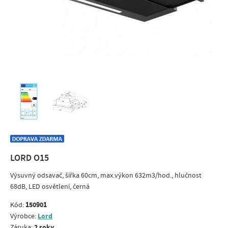
LORD O15
Výsuvný odsavač, šířka 60cm, max.výkon 632m3/hod., hlučnost
68dB, LED osvětlení, černá
150901
Kód:
Lord
Výrobce:
2 roky
Záruka: