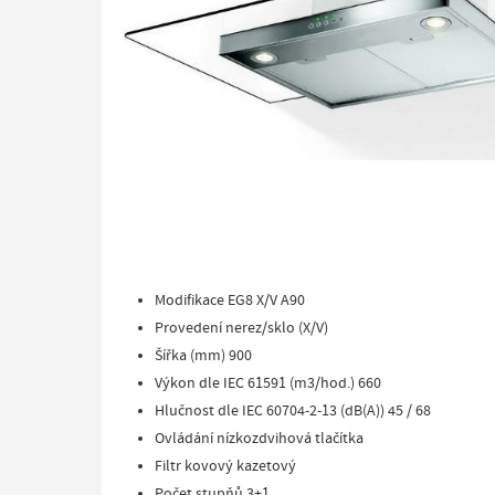
Modifikace EG8 X/V A90
Provedení nerez/sklo (X/V)
Šířka (mm) 900
Výkon dle IEC 61591 (m3/hod.) 660
Hlučnost dle IEC 60704-2-13 (dB(A)) 45 / 68
Ovládání nízkozdvihová tlačítka
Filtr kovový kazetový
Počet stupňů 3+1