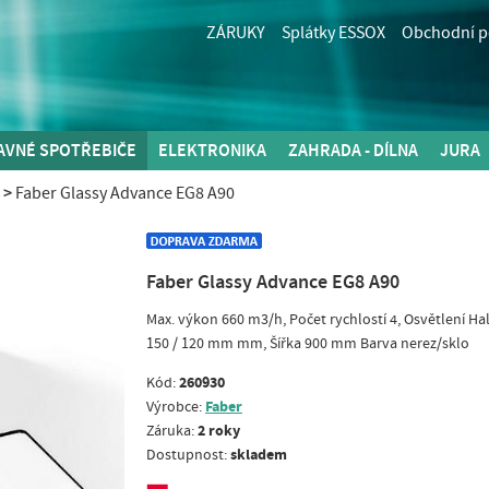
ZÁRUKY
Splátky ESSOX
Obchodní 
AVNÉ SPOTŘEBIČE
ELEKTRONIKA
ZAHRADA - DÍLNA
JURA
Faber Glassy Advance EG8 A90
Faber Glassy Advance EG8 A90
Max. výkon 660 m3/h, Počet rychlostí 4, Osvětlení Ha
150 / 120 mm mm, Šířka 900 mm Barva nerez/sklo
260930
Kód:
Faber
Výrobce:
2 roky
Záruka:
skladem
Dostupnost: