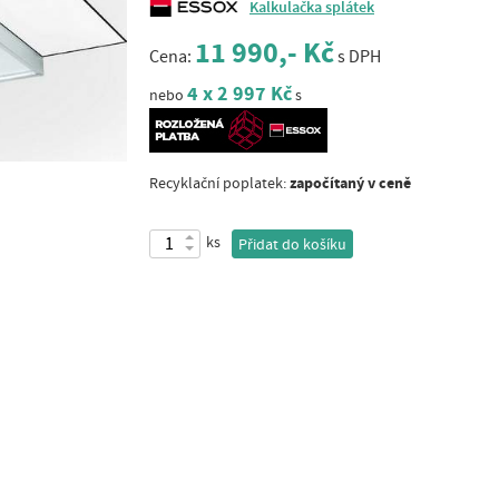
Kalkulačka splátek
11 990,- Kč
Cena:
s DPH
4 x 2 997 Kč
nebo
s
započítaný v ceně
Recyklační poplatek:
ks
Přidat do košíku