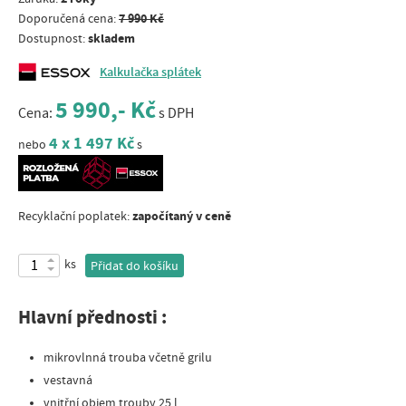
7 990 Kč
Doporučená cena:
skladem
Dostupnost:
Kalkulačka splátek
5 990,- Kč
Cena:
s DPH
4 x 1 497 Kč
nebo
s
započítaný v ceně
Recyklační poplatek:
ks
Přidat do košíku
Hlavní přednosti :
mikrovlnná trouba včetně grilu
vestavná
vnitřní objem trouby 25 l