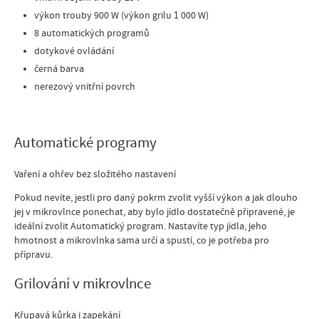
výkon trouby 900 W (výkon grilu 1 000 W)
8 automatických programů
dotykové ovládání
černá barva
nerezový vnitřní povrch
Automatické programy
Vaření a ohřev bez složitého nastavení
Pokud nevíte, jestli pro daný pokrm zvolit vyšší výkon a jak dlouho
jej v mikrovlnce ponechat, aby bylo jídlo dostatečně připravené, je
ideální zvolit Automatický program. Nastavíte typ jídla, jeho
hmotnost a mikrovlnka sama určí a spustí, co je potřeba pro
přípravu.
Grilování v mikrovlnce
Křupavá kůrka i zapekání