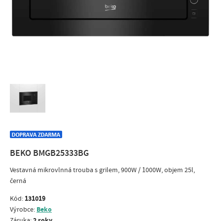
BEKO BMGB25333BG
Vestavná mikrovlnná trouba s grilem, 900W / 1000W, objem 25l,
černá
131019
Kód:
Beko
Výrobce:
2 roky
Záruka: