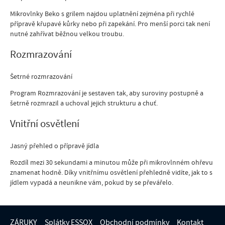
Mikrovlnky Beko s grilem najdou uplatnění zejména při rychlé
přípravě křupavé kůrky nebo při zapekání. Pro menší porci tak není
nutné zahřívat běžnou velkou troubu.
Rozmrazování
Šetrné rozmrazování
Program Rozmrazování je sestaven tak, aby suroviny postupně a
šetrně rozmrazil a uchoval jejich strukturu a chuť.
Vnitřní osvětlení
Jasný přehled o přípravě jídla
Rozdíl mezi 30 sekundami a minutou může při mikrovlnném ohřevu
znamenat hodně. Díky vnitřnímu osvětlení přehledně vidíte, jak to s
jídlem vypadá a neunikne vám, pokud by se převářelo.
ZÁRUKY
Splátky ESSOX
Obchodní podmínky
Kontakt