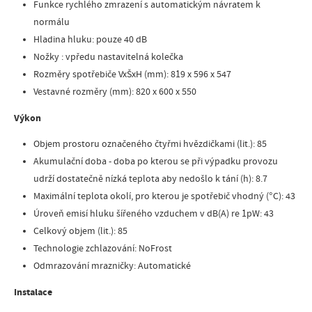
Funkce rychlého zmrazení s automatickým návratem k
normálu
Hladina hluku: pouze 40 dB
Nožky : vpředu nastavitelná kolečka
Rozměry spotřebiče VxŠxH (mm): 819 x 596 x 547
Vestavné rozměry (mm): 820 x 600 x 550
Výkon
Objem prostoru označeného čtyřmi hvězdičkami (lit.): 85
Akumulační doba - doba po kterou se při výpadku provozu
udrží dostatečně nízká teplota aby nedošlo k tání (h): 8.7
Maximální teplota okolí, pro kterou je spotřebič vhodný (°C): 43
Úroveň emisí hluku šířeného vzduchem v dB(A) re 1pW: 43
Celkový objem (lit.): 85
Technologie zchlazování: NoFrost
Odmrazování mrazničky: Automatické
Instalace