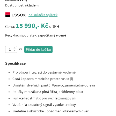
skladem
Dostupnost:
Kalkulačka splátek
15 990,- Kč
Cena:
s DPH
započítaný v ceně
Recyklační poplatek:
ks
Přidat do košíku
Specifikace
Pro plnou integraci do vestavné kuchyně
Čistá kapacita mrazícího prostoru: 85 (l)
Umístění dveřních pantů: Vpravo, zaměnitelné doleva
Poličky mrazáku: 3 plná šířka, průhledný plast
Funkce Frostmatic pro rychlé zmrazování
Vizuální a akustický signál vysoké teploty
Světelné a akustické upozornění otevřených dveří