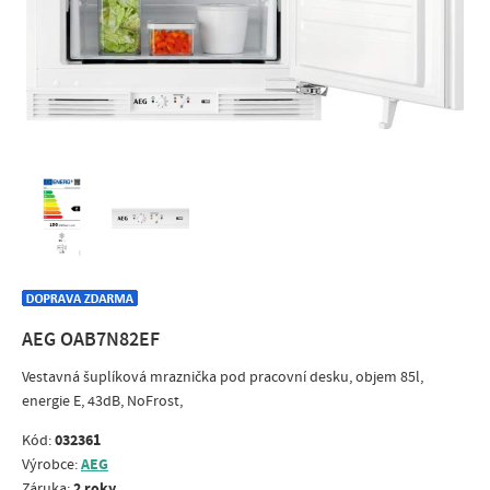
AEG OAB7N82EF
Vestavná šuplíková mraznička pod pracovní desku, objem 85l,
energie E, 43dB, NoFrost,
032361
Kód:
AEG
Výrobce:
2 roky
Záruka: