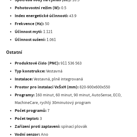
10.5
Pohotovostní režim (W):
0.5
Index energetické účinnosti:
43.9
Frekvence (Hz):
50
Účinnost mytí:
1.121
Účinnost sušení:
1.061
Ostatní
Produktové číslo (PNC):
911 536 563
Typ konstrukce:
Vestavná
Instalace:
Vestavná, plně integrovaná
Prostor pro instalaci VxŠxH (mm):
820-900x600x550
Programy:
160 minut, 60 minut, 90 minut, AutoSense, ECO,
MachineCare, rychlý 30minutový program
Počet programů:
7
Počet teplot:
3
Zařízení proti zaplavení:
spínací plovák
Vodní senzor:
Ano