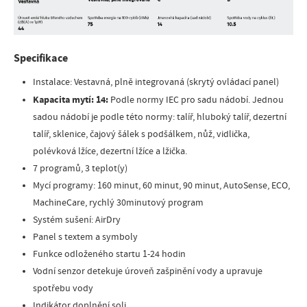
Specifikace
Instalace: Vestavná, plně integrovaná (skrytý ovládací panel)
Kapacita mytí: 14:
Podle normy IEC pro sadu nádobí. Jednou
sadou nádobí je podle této normy: talíř, hluboký talíř, dezertní
talíř, sklenice, čajový šálek s podšálkem, nůž, vidlička,
polévková lžíce, dezertní lžíce a lžička.
7 programů, 3 teplot(y)
Mycí programy: 160 minut, 60 minut, 90 minut, AutoSense, ECO,
MachineCare, rychlý 30minutový program
Systém sušení: AirDry
Panel s textem a symboly
Funkce odloženého startu 1-24 hodin
Vodní senzor detekuje úroveň zašpinění vody a upravuje
spotřebu vody
Indikátor doplnění soli