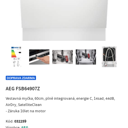
AEG FSB64907Z
Vestavná myčka, 60cm, plně integrovaná, energie C, 14sad, 44dB,
AirDry, SatelliteClean
- Záruka 10let na motor
032259
Kód:
AEG
Výrobce: