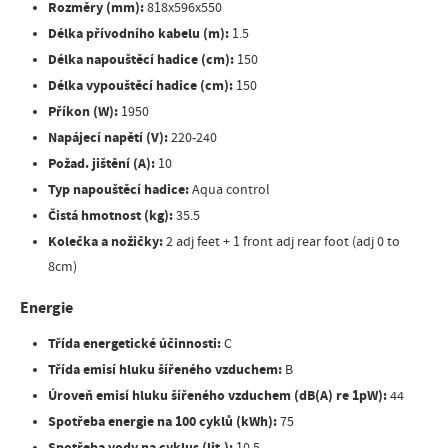
Rozměry (mm):
818x596x550
Délka přívodního kabelu (m):
1.5
Délka napouštěcí hadice (cm):
150
Délka vypouštěcí hadice (cm):
150
Příkon (W):
1950
Napájecí napětí (V):
220-240
Požad. jištění (A):
10
Typ napouštěcí hadice:
Aqua control
Čistá hmotnost (kg):
35.5
Kolečka a nožičky:
2 adj feet + 1 front adj rear foot (adj 0 to
8cm)
Energie
Třída energetické účinnosti:
C
Třída emisí hluku šířeného vzduchem:
B
Úroveň emisí hluku šířeného vzduchem (dB(A) re 1pW):
44
Spotřeba energie na 100 cyklů (kWh):
75
Spotřeba vody na cyklus (lit.):