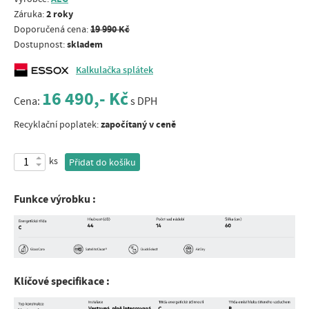
2 roky
Záruka:
19 990 Kč
Doporučená cena:
skladem
Dostupnost:
Kalkulačka splátek
16 490,- Kč
Cena:
s DPH
započítaný v ceně
Recyklační poplatek:
ks
Přidat do košíku
Funkce výrobku :
Klíčové specifikace :