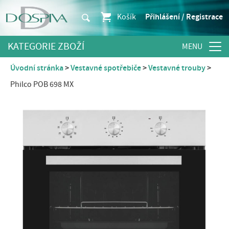
Košík
Přihlášení / Registrace
KATEGORIE ZBOŽÍ
Úvodní stránka
Vestavné spotřebiče
Vestavné trouby
Philco POB 698 MX