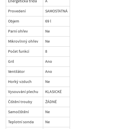
Energetická třída
A
Provedení
SAMOSTATNÁ
Objem
69 l
Parní ohřev
Ne
Mikrovlnný ohřev
Ne
Počet funkcí
8
Gril
Ano
Ventilátor
Ano
Horký vzduch
Ne
Vysouvání plechu
KLASICKÉ
Čištění trouby
ŽÁDNÉ
Samočištění
Ne
Teplotní sonda
Ne