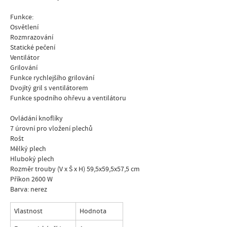
Funkce:
Osvětlení
Rozmrazování
Statické pečení
Ventilátor
Grilování
Funkce rychlejšího grilování
Dvojítý gril s ventilátorem
Funkce spodního ohřevu a ventilátoru
Ovládání knoflíky
7 úrovní pro vložení plechů
Rošt
Mělký plech
Hluboký plech
Rozměr trouby (V x Š x H) 59,5x59,5x57,5 cm
Příkon 2600 W
Barva: nerez
Vlastnost
Hodnota