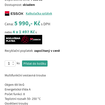
skladem
Dostupnost:
Kalkulačka splátek
5 990,- Kč
Cena:
s DPH
4 x 1 497 Kč
nebo
s
započítaný v ceně
Recyklační poplatek:
ks
Přidat do košíku
Multifunkční vestavná trouba
Objem 69 litrů
Energetická třída A
Počet funkcí: 8
Teplotní rozsah 50- 250 °C
Osvětlení trouby