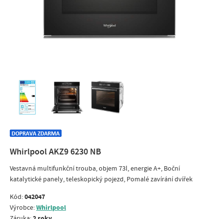
Whirlpool AKZ9 6230 NB
Vestavná multifunkční trouba, objem 73l, energie A+, Boční
katalytické panely, teleskopický pojezd, Pomalé zavírání dvířek
042047
Kód:
Whirlpool
Výrobce:
2 roky
Záruka: