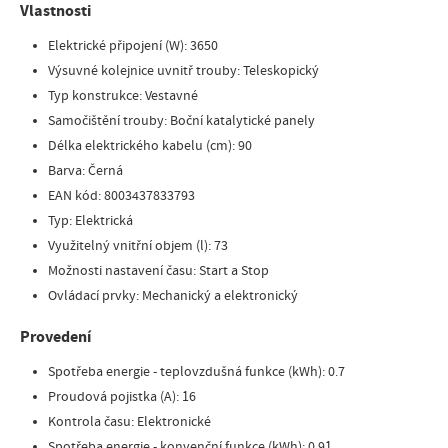
Vlastnosti
Elektrické připojení (W)
:
3650
Výsuvné kolejnice uvnitř trouby
:
Teleskopický
Typ konstrukce
:
Vestavné
Samočištění trouby
:
Boční katalytické panely
Délka elektrického kabelu (cm)
:
90
Barva
:
Černá
EAN kód
:
8003437833793
Typ
:
Elektrická
Využitelný vnitřní objem (l)
:
73
Možnosti nastavení času
:
Start a Stop
Ovládací prvky
:
Mechanický a elektronický
Provedení
Spotřeba energie - teplovzdušná funkce (kWh)
:
0.7
Proudová pojistka (A)
:
16
Kontrola času
:
Elektronické
Spotřeba energie - konvenční funkce (kWh)
:
0.91