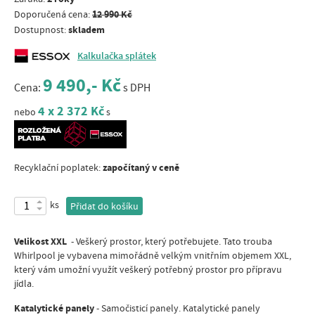
12 990 Kč
Doporučená cena:
skladem
Dostupnost:
Kalkulačka splátek
9 490,- Kč
Cena:
s DPH
4 x 2 372 Kč
nebo
s
započítaný v ceně
Recyklační poplatek:
ks
Přidat do košíku
Velikost XXL
-
Veškerý prostor, který potřebujete. Tato trouba
Whirlpool je vybavena mimořádně velkým vnitřním objemem XXL,
který vám umožní využít veškerý potřebný prostor pro přípravu
jídla.
Katalytické panely
- Samočisticí panely. Katalytické panely