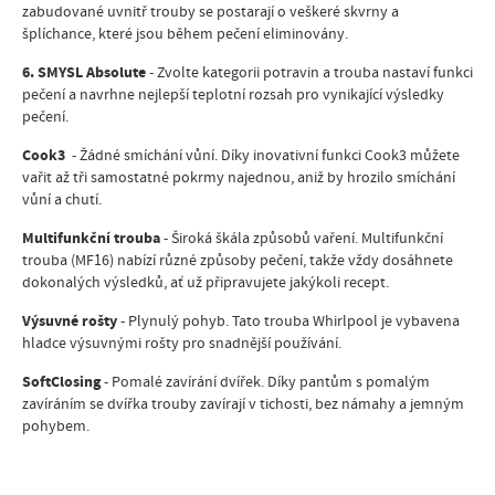
zabudované uvnitř trouby se postarají o veškeré skvrny a
šplíchance, které jsou během pečení eliminovány.
6. SMYSL Absolute
- Zvolte kategorii potravin a trouba nastaví funkci
pečení a navrhne nejlepší teplotní rozsah pro vynikající výsledky
pečení.
Cook3
- Žádné smíchání vůní. Díky inovativní funkci Cook3 můžete
vařit až tři samostatné pokrmy najednou, aniž by hrozilo smíchání
vůní a chutí.
Multifunkční trouba
- Široká škála způsobů vaření. Multifunkční
trouba (MF16) nabízí různé způsoby pečení, takže vždy dosáhnete
dokonalých výsledků, ať už připravujete jakýkoli recept.
Výsuvné rošty
- Plynulý pohyb. Tato trouba Whirlpool je vybavena
hladce výsuvnými rošty pro snadnější používání.
SoftClosing
-
Pomalé zavírání dvířek. Díky pantům s pomalým
zavíráním se dvířka trouby zavírají v tichosti, bez námahy a jemným
pohybem.