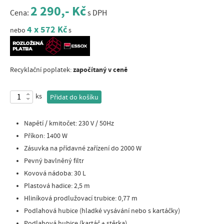
2 290,- Kč
Cena:
s DPH
4 x 572 Kč
nebo
s
započítaný v ceně
Recyklační poplatek:
ks
Přidat do košíku
Napětí / kmitočet: 230 V / 50Hz
Příkon: 1400 W
Zásuvka na přídavné zařízení do 2000 W
Pevný bavlněný filtr
Kovová nádoba: 30 L
Plastová hadice: 2,5 m
Hliníková prodlužovací trubice: 0,77 m
Podlahová hubice (hladké vysávání nebo s kartáčky)
Podlahová hubice (kartáč + stěrka)