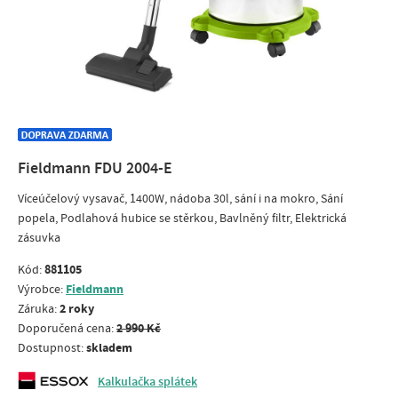
Fieldmann FDU 2004-E
Víceúčelový vysavač, 1400W, nádoba 30l, sání i na mokro, Sání
popela, Podlahová hubice se stěrkou, Bavlněný filtr, Elektrická
zásuvka
881105
Kód:
Fieldmann
Výrobce:
2 roky
Záruka:
2 990 Kč
Doporučená cena:
skladem
Dostupnost:
Kalkulačka splátek