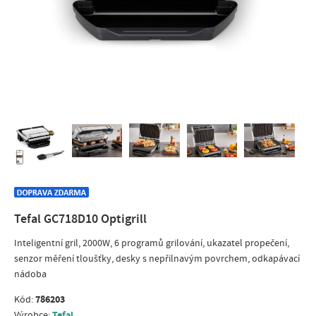
Tefal GC718D10 Optigrill
Inteligentní gril, 2000W, 6 programů grilování, ukazatel propečení,
senzor měření tloušťky, desky s nepřilnavým povrchem, odkapávací
nádoba
786203
Kód:
Tefal
Výrobce: