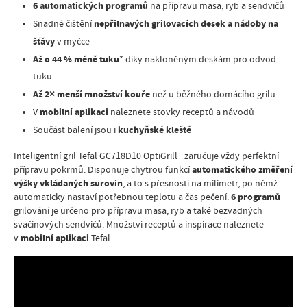
6 automatických programů
na přípravu masa, ryb a sendvičů
nepřilnavých grilovacích desek a nádoby na
Snadné čištění
šťávy
v myčce
Až o 44 % méně tuku
* díky nakloněným deskám pro odvod
tuku
Až 2× menší množství kouře
než u běžného domácího grilu
mobilní aplikaci
V
naleznete stovky receptů a návodů
kuchyňské kleště
Součást balení jsou i
Inteligentní gril Tefal GC718D10 OptiGrill+ zaručuje vždy perfektní
automatického změření
přípravu pokrmů. Disponuje chytrou funkcí
výšky vkládaných surovin
, a to s přesností na milimetr, po němž
6 programů
automaticky nastaví potřebnou teplotu a čas pečení.
grilování je určeno pro přípravu masa, ryb a také bezvadných
svačinových sendvičů. Množství receptů a inspirace naleznete
mobilní aplikaci
v
Tefal.