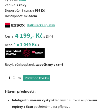
2 roky
Záruka:
4 999 Kč
Doporučená cena:
skladem
Dostupnost:
Kalkulačka splátek
4 199,- Kč
Cena:
s DPH
4 x 1 049 Kč
nebo
s
započítaný v ceně
Recyklační poplatek:
ks
Přidat do košíku
Hlavní přednosti :
Inteligentní měření výšky
upravení
vkládaných surovin a
teploty a času
potřebnému na přípravu