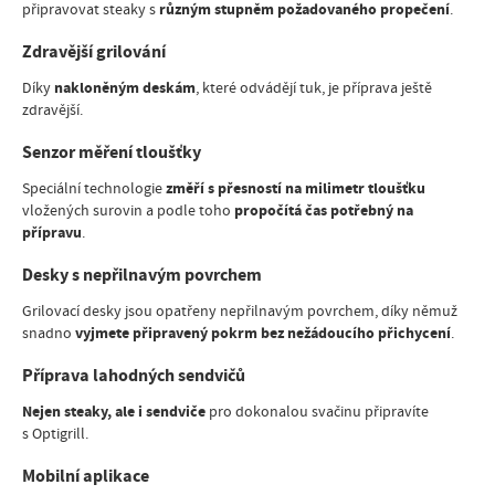
různým stupněm požadovaného propečení
připravovat steaky s
.
Zdravější grilování
nakloněným deskám
Díky
, které odvádějí tuk, je příprava ještě
zdravější.
Senzor měření tloušťky
změří s přesností na milimetr tloušťku
Speciální technologie
propočítá čas potřebný na
vložených surovin a podle toho
přípravu
.
Desky s nepřilnavým povrchem
Grilovací desky jsou opatřeny nepřilnavým povrchem, díky němuž
vyjmete připravený pokrm bez nežádoucího přichycení
snadno
.
Příprava lahodných sendvičů
Nejen steaky, ale i sendviče
pro dokonalou svačinu připravíte
s Optigrill.
Mobilní aplikace