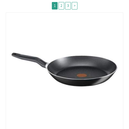
1
2
3
>