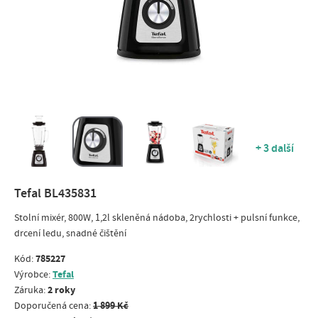
+ 3 další
Tefal BL435831
Stolní mixér, 800W, 1,2l skleněná nádoba, 2rychlosti + pulsní funkce,
drcení ledu, snadné čištění
785227
Kód:
Tefal
Výrobce:
2 roky
Záruka:
1 899 Kč
Doporučená cena: