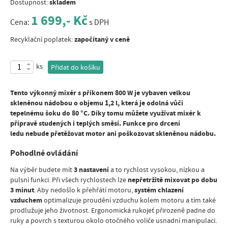
skladem
Dostupnost:
1 699,- Kč
Cena:
s DPH
započítaný v ceně
Recyklační poplatek:
ks
Přidat do košíku
Tento výkonný mixér s příkonem 800 W je vybaven velkou
skleněnou nádobou o objemu 1,2 l, která je odolná vůči
tepelnému šoku do 80 °C. Díky tomu můžete využívat mixér k
přípravě studených i teplých směsí. Funkce pro drcení
ledu nebude přetěžovat motor ani poškozovat skleněnou nádobu.
Pohodlné ovládání
3 nastavení
Na výběr budete mít
a to rychlost vysokou, nízkou a
nepřetržitě mixovat po dobu
pulsní funkci. Při všech rychlostech lze
3 minut
systém chlazení
. Aby nedošlo k přehřátí motoru,
vzduchem
optimalizuje proudění vzduchu kolem motoru a tím také
prodlužuje jeho životnost. Ergonomická rukojeť přirozeně padne do
ruky a povrch s texturou okolo otočného voliče usnadní manipulaci.