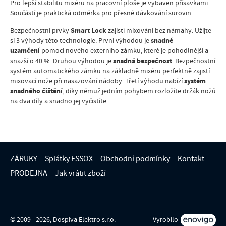
Pro lepší stabilitu mixéru na pracovní ploše je vybaven přísavkami.
Součástí je praktická odměrka pro přesné dávkování surovin.
Smart Lock
Bezpečnostní prvky
zajistí mixování bez námahy. Užijte
snadné
si 3 výhody této technologie. První výhodou je
uzamčení
pomocí nového externího zámku, které je pohodlnější a
snadná bezpečnost
snazší o 40 %. Druhou výhodou je
. Bezpečnostní
systém automatického zámku na základně mixéru perfektně zajistí
systém
mixovací nože při nasazování nádoby. Třetí výhodu nabízí
snadného čištění
, díky němuž jedním pohybem rozložíte držák nožů
na dva díly a snadno jej vyčistíte.
ZÁRUKY
Splátky ESSOX
Obchodní podmínky
Kontakt
PRODEJNA
Jak vrátit zboží
© 2009 - 2026, Dospiva Elektro s.r.o.
Vyrobilo