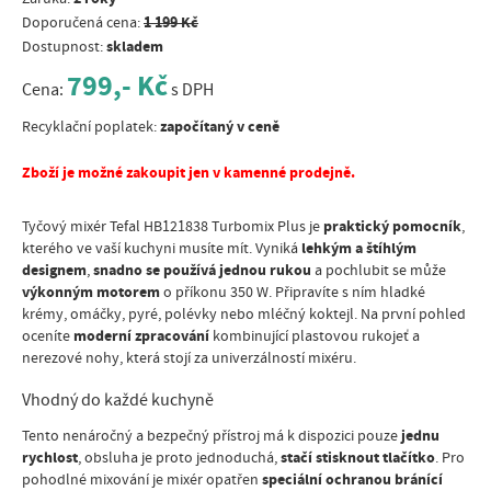
1 199 Kč
Doporučená cena:
skladem
Dostupnost:
799,- Kč
Cena:
s DPH
započítaný v ceně
Recyklační poplatek:
Zboží je možné zakoupit jen v kamenné prodejně.
praktický pomocník
Tyčový mixér Tefal HB121838 Turbomix Plus je
,
lehkým a štíhlým
kterého ve vaší kuchyni musíte mít. Vyniká
designem
snadno se používá jednou rukou
,
a pochlubit se může
výkonným motorem
o příkonu 350 W. Připravíte s ním hladké
krémy, omáčky, pyré, polévky nebo mléčný koktejl. Na první pohled
moderní zpracování
oceníte
kombinující plastovou rukojeť a
nerezové nohy, která stojí za univerzálností mixéru.
Vhodný do každé kuchyně
jednu
Tento nenáročný a bezpečný přístroj má k dispozici pouze
rychlost
stačí stisknout tlačítko
, obsluha je proto jednoduchá,
. Pro
speciální ochranou bránící
pohodlné mixování je mixér opatřen