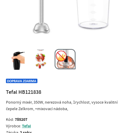
Tefal HB121838
Ponorný mixér, 350W, nerezová noha, 1rychlost, vysoce kvalitní
čepele Zelkrom, +mixovací nádoba,
785207
Kód:
Tefal
Výrobce:
2 roky
Záruka: