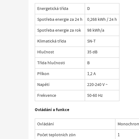
Energetická třída
D
Spotřeba energie za 24 h
0,268 kWh / 24 h
Spotřeba energie za rok
98 kWh/a
Klimatická třída
SN-T
Hlučnost
35 dB
Třída hlučnosti
B
Příkon
1,2 A
Napětí
220-240 V ~
Frekvence
50-60 Hz
Ovládání a funkce
Ovládání
Monochromat
Počet teplotních zón
1