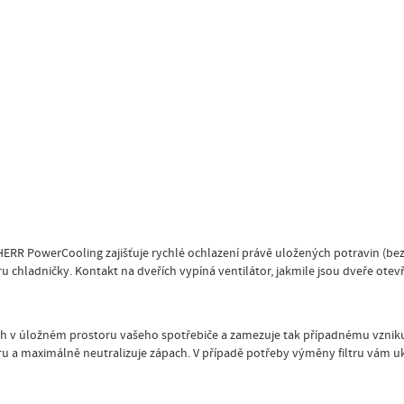
RR PowerCooling zajišťuje rychlé ochlazení právě uložených potravin (bez
ladničky. Kontakt na dveřích vypíná ventilátor, jakmile jsou dveře otevřeny
vzduch v úložném prostoru vašeho spotřebiče a zamezuje tak případnému vznik
ru a maximálně neutralizuje zápach. V případě potřeby výměny filtru vám u