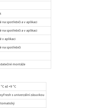
t
 na spotřebiči a v aplikaci
 na spotřebiči a v aplikaci
é v aplikaci
é na spotřebiči
odatečné montáže
 °C až +9 °C
syFresh s univerzální zásuvkou
tomatický