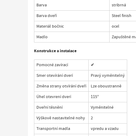
Barva
stríbrná
Barva dveří
Steel finish
Materiál bočnic
ocel
Madlo
Zapuštěné ma
Konstrukce a instalace
Pomocné zavírací
✔
Smer otevírání dverí
Pravý vyměnitelný
Změna strany otvírání dveří
Lze oboustranně
Úhel otevrení dverí
115°
Dveřní těsnění
Vyměnitelné
Výškově nastavitelné nohy
2
Transportní madla
vpredu a vzadu