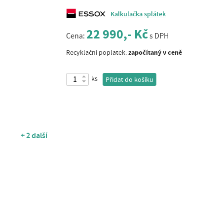
Kalkulačka splátek
22 990,- Kč
Cena:
s DPH
započítaný v ceně
Recyklační poplatek:
ks
Přidat do košíku
+ 2 další