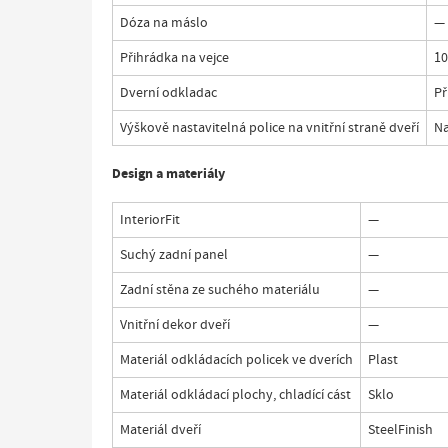
Dóza na máslo
—
Přihrádka na vejce
10
Dverní odkladac
Př
Výškově nastavitelná police na vnitřní straně dveří
Na
Design a materiály
InteriorFit
—
Suchý zadní panel
—
Zadní stěna ze suchého materiálu
—
Vnitřní dekor dveří
—
Materiál odkládacích policek ve dverích
Plast
Materiál odkládací plochy, chladící cást
Sklo
Materiál dveří
SteelFinish