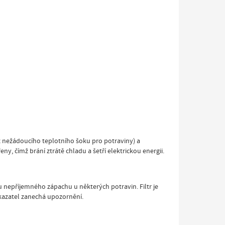
 nežádoucího teplotního šoku pro potraviny) a
, čímž brání ztrátě chladu a šetří elektrickou energii.
u nepříjemného zápachu u některých potravin. Filtr je
kazatel zanechá upozornění.