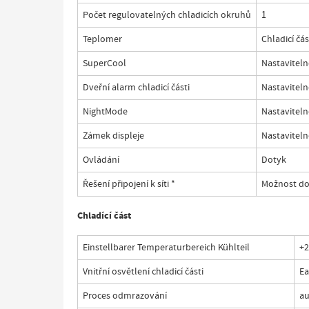
Počet regulovatelných chladicích okruhů
1
Teplomer
Chladicí čás
SuperCool
Nastavitelné
Dveřní alarm chladicí části
Nastavitelné
NightMode
Nastaviteln
Zámek displeje
Nastaviteln
Ovládání
Dotyk
Řešení připojení k síti
*
Možnost d
Chladící část
Einstellbarer Temperaturbereich Kühlteil
+2
Vnitřní osvětlení chladicí části
Ea
Proces odmrazování
au