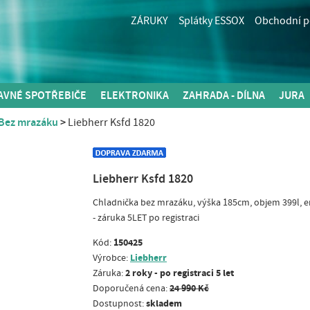
ZÁRUKY
Splátky ESSOX
Obchodní 
AVNÉ SPOTŘEBIČE
ELEKTRONIKA
ZAHRADA - DÍLNA
JURA
Bez mrazáku
Liebherr Ksfd 1820
Liebherr Ksfd 1820
Chladnička bez mrazáku, výška 185cm, objem 399l, en
- záruka 5LET po registraci
150425
Kód:
Liebherr
Výrobce:
2 roky - po registraci 5 let
Záruka:
24 990 Kč
Doporučená cena:
skladem
Dostupnost: