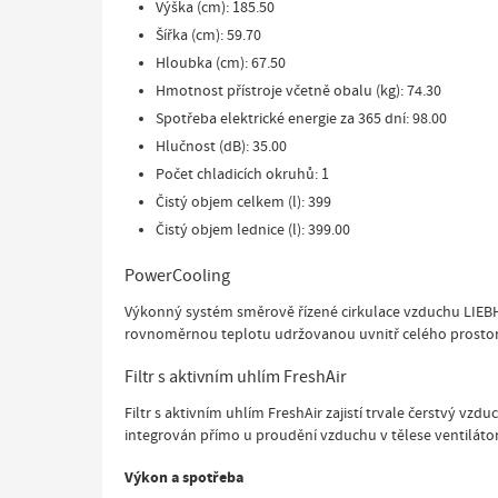
Výška (cm): 185.50
Šířka (cm): 59.70
Hloubka (cm): 67.50
Hmotnost přístroje včetně obalu (kg): 74.30
Spotřeba elektrické energie za 365 dní: 98.00
Hlučnost (dB): 35.00
Počet chladicích okruhů: 1
Čistý objem celkem (l): 399
Čistý objem lednice (l): 399.00
PowerCooling
Výkonný systém směrově řízené cirkulace vzduchu LIEBHE
rovnoměrnou teplotu udržovanou uvnitř celého prostoru ch
Filtr s aktivním uhlím FreshAir
Filtr s aktivním uhlím FreshAir zajistí trvale čerstvý 
integrován přímo u proudění vzduchu v tělese ventiláto
Výkon a spotřeba