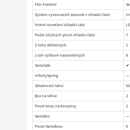
Filtr FreshAir
Ve
Systém vysouvacích zásuvek v chladicí části
In
Vnitrní osvetlení chladící cást
LE
Počet úložných ploch chladící části
7
Z toho dělitelných
1
z toh výškově nastaviletných
6
VarioSafe
✔
InfinitySpring
—
Skladování lahví
Vl
Box na láhve
2
Pocet boxu na konzervy
2
VarioBox
—
Pocet VarioBoxu
0