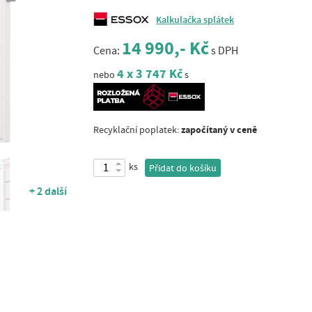
Kalkulačka splátek
14 990,- Kč
Cena:
s DPH
4 x 3 747 Kč
nebo
s
započítaný v ceně
Recyklační poplatek:
ks
Přidat do košíku
+ 2 další