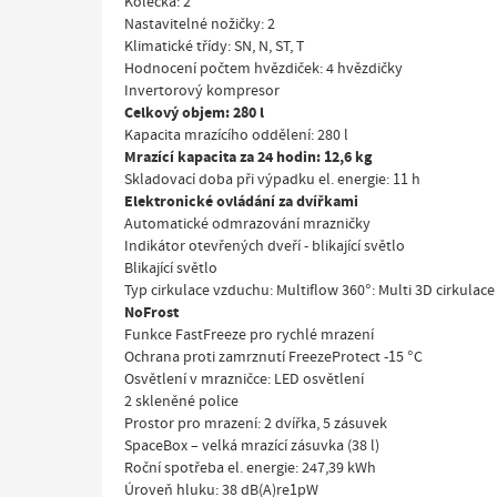
Kolečka: 2
Nastavitelné nožičky: 2
Klimatické třídy: SN, N, ST, T
Hodnocení počtem hvězdiček: 4 hvězdičky
Invertorový kompresor
Celkový objem: 280 l
Kapacita mrazícího oddělení: 280 l
Mrazící kapacita za 24 hodin: 12,6 kg
Skladovací doba při výpadku el. energie: 11 h
Elektronické ovládání za dvířkami
Automatické odmrazování mrazničky
Indikátor otevřených dveří - blikající světlo
Blikající světlo
Typ cirkulace vzduchu: Multiflow 360°: Multi 3D cirkulac
NoFrost
Funkce FastFreeze pro rychlé mrazení
Ochrana proti zamrznutí FreezeProtect -15 °C
Osvětlení v mrazničce: LED osvětlení
2 skleněné police
Prostor pro mrazení: 2 dvířka, 5 zásuvek
SpaceBox – velká mrazící zásuvka (38 l)
Roční spotřeba el. energie: 247,39 kWh
Úroveň hluku: 38 dB(A)re1pW