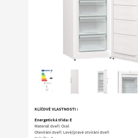
KLÍČOVÉ VLASTNOSTI :
Energetická třída: E
Materiál dveří: Ocel
Otevírání dveří: Levé/pravé otvírání dveří