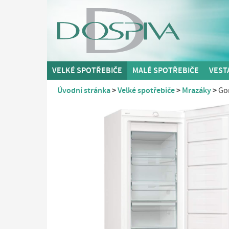
VELKÉ SPOTŘEBIČE
MALÉ SPOTŘEBIČE
VEST
Úvodní stránka
Velké spotřebiče
Mrazáky
Go