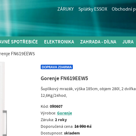
ZÁRUKY
Splátky ESSOX
Obchodní 
AVNÉ SPOTŘEBIČE
ELEKTRONIKA
ZAHRADA - DÍLNA
JURA
renje FN619EEW5
Gorenje FN619EEW5
Šuplíkový mrazák, výška 185cm, objem 280l, 2 dvířka 
12,6Kg/24hod,
090607
Kód:
Gorenje
Výrobce:
2 roky
Záruka:
16 990 Kč
Doporučená cena:
skladem
Dostupnost: