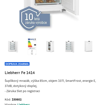
Liebherr Fe 1414
Šuplíkový mrazák, výška 85cm, objem 107l, SmartFrost, energie E,
37dB, dotykový displej,
- Záruka 5let po registraci
150602
Kód:
Liebherr
Výrobce: