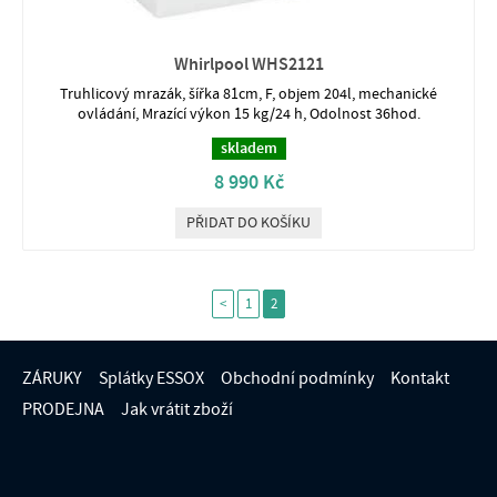
Whirlpool WHS2121
Truhlicový mrazák, šířka 81cm, F, objem 204l, mechanické
ovládání, Mrazící výkon 15 kg/24 h, Odolnost 36hod.
skladem
8 990 Kč
PŘIDAT DO KOŠÍKU
<
1
2
ZÁRUKY
Splátky ESSOX
Obchodní podmínky
Kontakt
PRODEJNA
Jak vrátit zboží