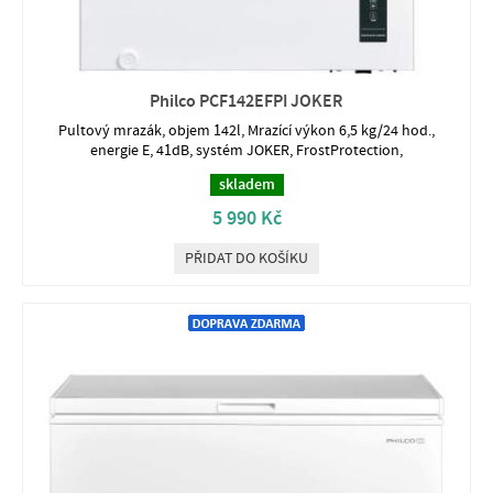
Philco PCF142EFPI JOKER
Pultový mrazák, objem 142l, Mrazící výkon 6,5 kg/24 hod.,
energie E, 41dB, systém JOKER, FrostProtection,
skladem
5 990 Kč
PŘIDAT DO KOŠÍKU