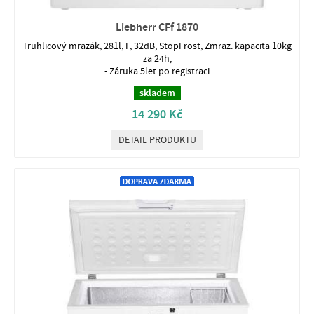
Liebherr CFf 1870
Truhlicový mrazák, 281l, F, 32dB, StopFrost, Zmraz. kapacita 10kg
za 24h,
- Záruka 5let po registraci
skladem
14 290 Kč
DETAIL PRODUKTU