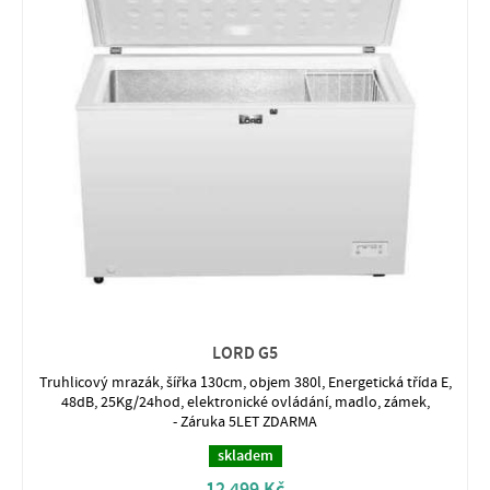
LORD G5
Truhlicový mrazák, šířka 130cm, objem 380l, Energetická třída E,
48dB, 25Kg/24hod, elektronické ovládání, madlo, zámek,
- Záruka 5LET ZDARMA
skladem
12 499 Kč