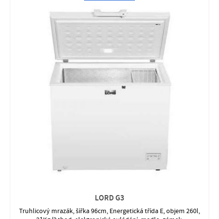
LORD G3
Truhlicový mrazák, šířka 96cm, Energetická třída E, objem 260l,