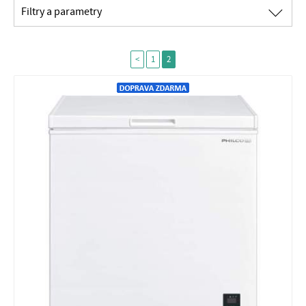
∟
Filtry a parametry
<
1
2