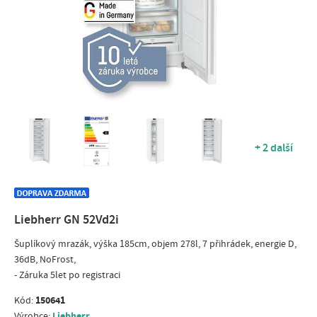
+ 2 další
Liebherr GN 52Vd2i
Šuplíkový mrazák, výška 185cm, objem 278l, 7 přihrádek, energie D,
36dB, NoFrost,
- Záruka 5let po registraci
150641
Kód:
Liebherr
Výrobce: