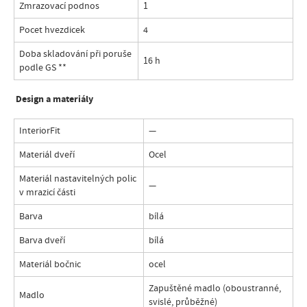
Zmrazovací podnos
1
Pocet hvezdicek
4
Doba skladování při poruše
16 h
podle GS
**
Design a materiály
InteriorFit
—
Materiál dveří
Ocel
Materiál nastavitelných polic
—
v mrazicí části
Barva
bílá
Barva dveří
bílá
Materiál bočnic
ocel
Zapuštěné madlo (oboustranné,
Madlo
svislé, průběžné)