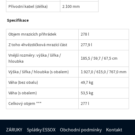
Přívodní kabel (délka)
2.100 mm
Specifikace
Objem mrazicích přihrádek
278 l
Z toho 4hvězdičková mrazící část
277,9 l
Vnější rozměry: výška / šířka /
185,5 / 59,7 / 67,5 cm
hloubka
Výška / šířka / hloubka (s obalem)
1.927,0 / 615,0 / 767,0 mm
Váha (bez obalu)
49,7 kg
Váha (s obalem)
53,5 kg
Celkový objem
***
277 l
ZÁRUKY
Splátky ESSOX
Obchodní podmínky
Kontakt