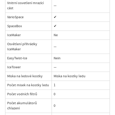
Vnitrní osvetlení mrazící
—
cást
VarioSpace
✔
SpaceBox
✔
IceMaker
Ne
Osvětlení přihrádky
—
IceMaker
EasyTwist-Ice
Nein
IceTower
—
Miska na ledové kostky
Miska na kostky ledu
Počet misek na kostky ledu
1
Počet vodních filtrů
0
Počet akumulátorů
0
chlazení