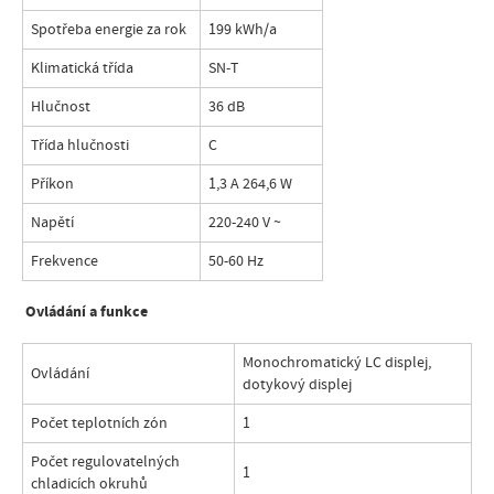
Spotřeba energie za rok
199 kWh/a
Klimatická třída
SN-T
Hlučnost
36 dB
Třída hlučnosti
C
Příkon
1,3 A 264,6 W
Napětí
220-240 V ~
Frekvence
50-60 Hz
Ovládání a funkce
Monochromatický LC displej,
Ovládání
dotykový displej
Počet teplotních zón
1
Počet regulovatelných
1
chladicích okruhů