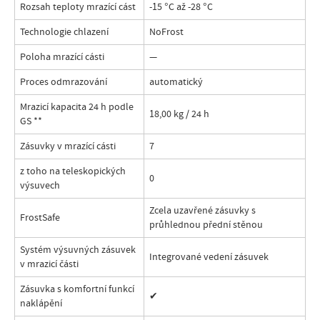
Rozsah teploty mrazící cást
-15 °C až -28 °C
Technologie chlazení
NoFrost
Poloha mrazící cásti
—
Proces odmrazování
automatický
Mrazicí kapacita 24 h podle
18,00 kg / 24 h
GS
**
Zásuvky v mrazící cásti
7
z toho na teleskopických
0
výsuvech
Zcela uzavřené zásuvky s
FrostSafe
průhlednou přední stěnou
Systém výsuvných zásuvek
Integrované vedení zásuvek
v mrazicí části
Zásuvka s komfortní funkcí
✔
naklápění