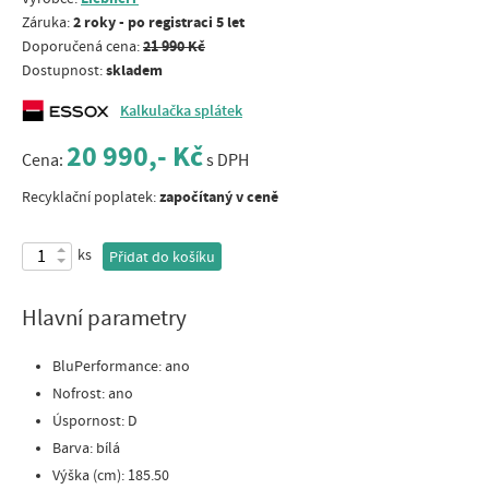
2 roky - po registraci 5 let
Záruka:
21 990 Kč
Doporučená cena:
skladem
Dostupnost:
Kalkulačka splátek
20 990,- Kč
Cena:
s DPH
započítaný v ceně
Recyklační poplatek:
ks
Přidat do košíku
Hlavní parametry
BluPerformance: ano
Nofrost: ano
Úspornost: D
Barva: bílá
Výška (cm): 185.50