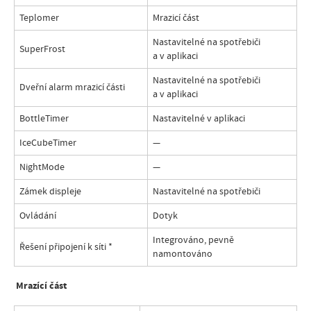
Teplomer
Mrazicí část
Nastavitelné na spotřebiči
SuperFrost
a v aplikaci
Nastavitelné na spotřebiči
Dveřní alarm mrazicí části
a v aplikaci
BottleTimer
Nastavitelné v aplikaci
IceCubeTimer
—
NightMode
—
Zámek displeje
Nastavitelné na spotřebiči
Ovládání
Dotyk
Integrováno, pevně
Řešení připojení k síti
*
namontováno
Mrazící část