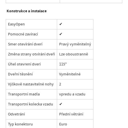
Konstrukce a instalace
EasyOpen
✔
Pomocné zavírací
✔
Smer otevírání dverí
Pravý vyměnitelný
Změna strany otvírání dveří
Lze oboustranně
Úhel otevrení dverí
115°
Dveřní těsnění
Vyměnitelné
Výškově nastavitelné nohy
2
Transportní madla
vpredu a vzadu
Transportní kolecka vzadu
✔
Odvetrání
Přední větrání
Typ konektoru
Euro