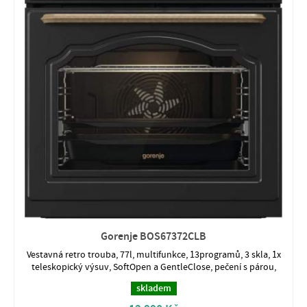
Gorenje BOS67372CLB
Vestavná retro trouba, 77l, multifunkce, 13programů, 3 skla, 1x
teleskopický výsuv, SoftOpen a GentleClose, pečení s párou,
skladem