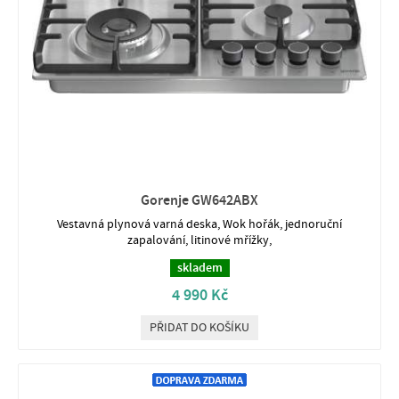
Gorenje GW642ABX
Vestavná plynová varná deska, Wok hořák, jednoruční
zapalování, litinové mřížky,
skladem
4 990 Kč
PŘIDAT DO KOŠÍKU