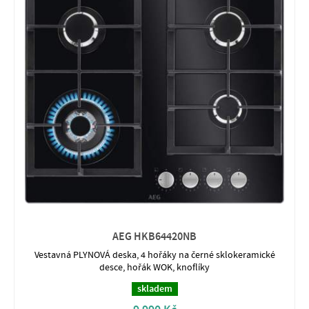
AEG HKB64420NB
Vestavná PLYNOVÁ deska, 4 hořáky na černé sklokeramické
desce, hořák WOK, knoflíky
skladem