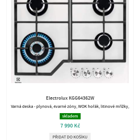
Electrolux KGG64362W
Varná deska - plynová, 4varné zóny, WOK hořák, litinové mřížky,
skladem
7 990 Kč
PŘIDAT DO KOŠÍKU