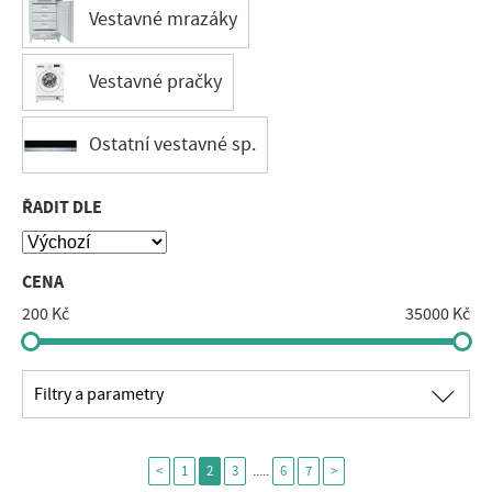
Vestavné mrazáky
Vestavné pračky
Ostatní vestavné sp.
ŘADIT DLE
CENA
200 Kč
35000 Kč
∟
Filtry a parametry
.....
<
1
2
3
6
7
>